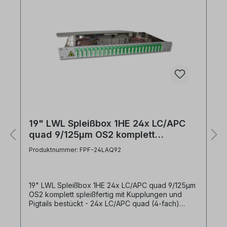
19" LWL Spleißbox 1HE 24x LC/APC
quad 9/125µm OS2 komplett
spleißfertig 24 Kupplungen 96
Produktnummer: FPF-24LAQ92
Pigtails
19" LWL Spleißbox 1HE 24x LC/APC quad 9/125µm
OS2 komplett spleißfertig mit Kupplungen und
Pigtails bestückt - 24x LC/APC quad (4-fach)
Kupplungen grün singlemode in Frontplatte
montiert- 96x LC/APC 8° Pigtail 9/125µm OS2 12-