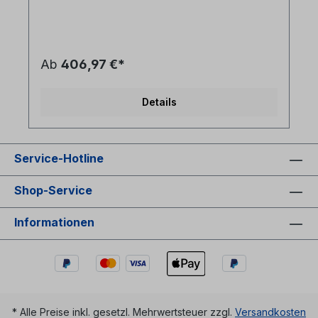
farbig angesteckt und in Spleißkassette geführt +
spleißfertig abgesetzt- inkl. 1x Spleißkassettenset
mit Spleißhaltern für Krimpspleißschutz und
Deckel- Spleißbox in leichter Bauform, Gehäuse:
Aluminium- Frontplatte Stahlblech
Ab
406,97 €*
pulverbeschichtet RAL 7035 mit Ziffern in
Siebdruck- Laserwarnsymbol auf Frontplatte- 4
Kabeleinführungsöffnungen (2xM20 + 2xM25) Als
Details
Zubehör für Ihr LWL Netzwerk empfehlen wir: -
Crimp Spleißschutz- LC/APC Patchkabel 9/125µm
Service-Hotline
Shop-Service
Informationen
* Alle Preise inkl. gesetzl. Mehrwertsteuer zzgl.
Versandkosten