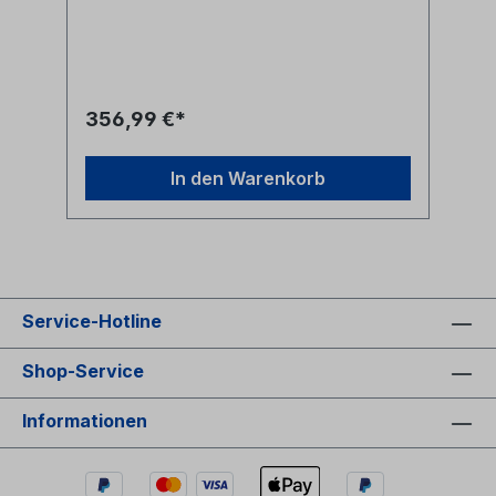
ausgestattet. Das feste Objektiv kann auf
den gewünschten Winkel eingestellt
werden, so dass das ideale Sichtfeld auch
dann erfasst werden kann, wenn die
Kamera in einer ungünstigen Position
installiert ist. Die WDR-Engine nutzt
356,99 €*
modernste Bildverarbeitungstechnologie
und liefert bis zu 5 Megapixel hochwertige
WDR-Videos mit IR-Beleuchtung. Die WDR-
In den Warenkorb
Fähigkeit ermöglicht die Erfassung von mehr
Bilddetails unter schwierigen
Lichtverhältnissen, z. B. bei Empfängen,
Fluren und Treppenhäusern.
Produktbeschreibung: Progressive Scan
CMOS Sensor unterstützt eine Auflösung
von bis zu 2688x1944 (5MP)echtes WDR
Service-Hotline
120 dBUnterstützung mehrerer Codecs
(H.265/H.264/MJPEG)Unterstützung für
Streaming mit niedriger Latenz/Quad-
Shop-Service
Streamsechte Tag/Nacht-Funktion (ICR)IR-
LEDs (Arbeitsbereich bis zu 15 m)Audio-
Informationen
Unterstützung (integriertes Mikrofon und
Lautsprecher)3D bewegungskompensierte
Rauschunterdrückung (MCTF)intelligente
Ereignisfunktionen: Bewegungserkennung,