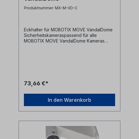
Produktnummer: MX-M-VD-C
Eckhalter für MOBOTIX MOVE VandalDome
Sicherheitskameraspassend für alle
MOBOTIX MOVE VandalDome Kameras
Hersteller: MOBOTIX Hersteller-
Art.Nr: 20.072.434-01 Alle Marken,
Warenzeichen, Logos und
Produktbeschreibungen unterliegen den
Rechten der jeweiligen Hersteller/Inhaber
und sind deren Eigentum. Nennungen
erfolgen hier nur zur Identifikation und
73,66 €*
Beschreibung der Produkte.
In den Warenkorb