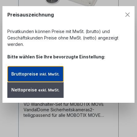
Preisauszeichnung
Privatkunden können Preise mit MwSt. (brutto) und
Geschäftskunden Preise ohne MwSt. (netto) angezeigt
werden.
Bitte wählen Sie Ihre bevorzugte Einstellung:
Wandhalter-Set für MOBOTIX
MOVE VandalDome
Bruttopreise
inkl. MwSt.
Produktnummer: MX-M-VD-W
Nettopreise
exkl. MwSt.
VD Wandhalter-Set für MOBOTIX MOVE
VandalDome Sicherheitskameras2-
teiligpassend für alle MOBOTIX MOVE
VandalDome Kameras Hersteller:
MOBOTIX Hersteller-Art.Nr: 20.072.430-01
Alle Marken, Warenzeichen, Logos und