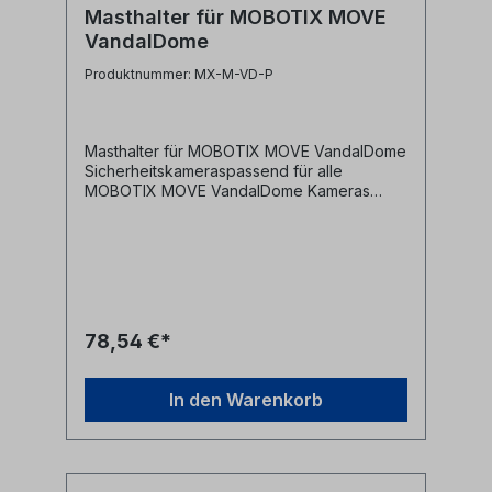
Masthalter für MOBOTIX MOVE
VandalDome
Produktnummer: MX-M-VD-P
Masthalter für MOBOTIX MOVE VandalDome
Sicherheitskameraspassend für alle
MOBOTIX MOVE VandalDome Kameras
Hersteller: MOBOTIX Hersteller-
Art.Nr: 20.072.431-01 Alle Marken,
Warenzeichen, Logos und
Produktbeschreibungen unterliegen den
Rechten der jeweiligen Hersteller/Inhaber
und sind deren Eigentum. Nennungen
erfolgen hier nur zur Identifikation und
78,54 €*
Beschreibung der Produkte.
In den Warenkorb