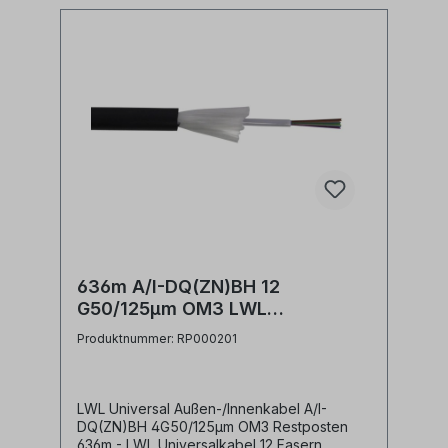
636m A/I-DQ(ZN)BH 12
G50/125µm OM3 LWL
Universalkabel Restposten
Produktnummer: RP000201
LWL Universal Außen-/Innenkabel A/I-
DQ(ZN)BH 4G50/125µm OM3 Restposten
636m - LWL Universalkabel 12 Fasern