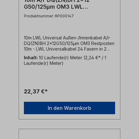
G50/125µm OM3 LWL
Universalkabel Restposten
Produktnummer: RP000147
10m LWL Universal Außen-/Innenkabel A/I-
DQ(ZN)BH 2x12G50/125µm OM3 Restposten
10m - LWL Universalkabel 24 Fasern in 2
Bündeln mit jeweils 12 Fasern 50/125µm
Inhalt:
10 Laufende(r) Meter
(2,24 €* / 1
OM3- halogenfreier (LSZH) Mantel blau-
Laufende(r) Meter)
zwei parallele Bündeladern- ohne
Zentralelement- nichtmetallischer
Nagetierschutz (Glasrovings)
22,37 €*
In den Warenkorb