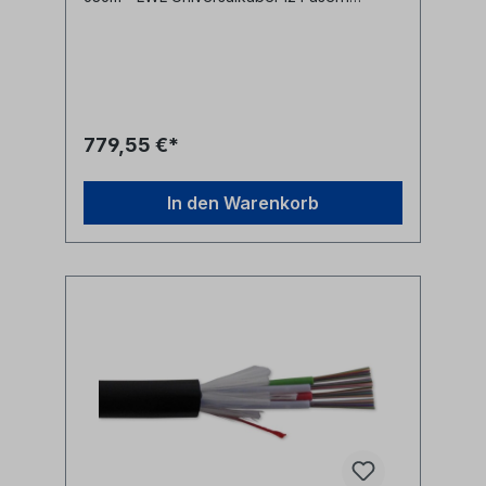
50/125µm OM3- halogenfreier (LSZH)
Mantel schwarz- Zentrale Bündelader-
nichtmetallischer Nagetierschutz
(Glasrovings)
779,55 €*
In den Warenkorb