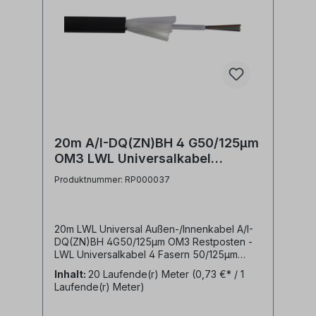
20m A/I-DQ(ZN)BH 4 G50/125µm
OM3 LWL Universalkabel
Restposten
Produktnummer: RP000037
20m LWL Universal Außen-/Innenkabel A/I-
DQ(ZN)BH 4G50/125µm OM3 Restposten -
LWL Universalkabel 4 Fasern 50/125µm
OM3- halogenfreier (LSZH) Mantel schwarz-
Inhalt:
20 Laufende(r) Meter
(0,73 €* / 1
Zentrale Bündelader- nichtmetallischer
Laufende(r) Meter)
Nagetierschutz (Glasrovings)