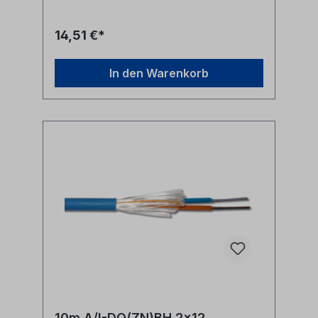
14,51 €*
In den Warenkorb
10m A/I-DQ(ZN)BH 2x12