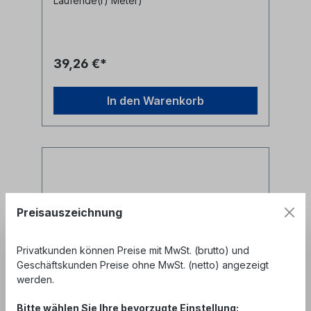
Laufende(r) Meter)
Mantel blau- zwei parallele Bündeladern-
ohne Zentralelement- nichtmetallischer
Nagetierschutz (Glasrovings)
39,26 €*
In den Warenkorb
Preisauszeichnung
Privatkunden können Preise mit MwSt. (brutto) und
Geschäftskunden Preise ohne MwSt. (netto) angezeigt
werden.
Bitte wählen Sie Ihre bevorzugte Einstellung: