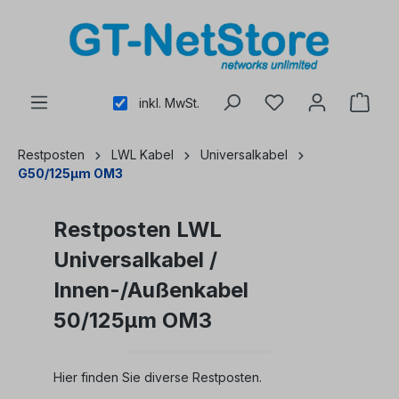
alt springen
inkl. MwSt.
Restposten
LWL Kabel
Universalkabel
G50/125µm OM3
Restposten LWL
Universalkabel /
Innen-/Außenkabel
50/125µm OM3
Hier finden Sie diverse Restposten.