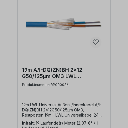
19m A/I-DQ(ZN)BH 2x12
G50/125µm OM3 LWL
Universalkabel Restposten
Produktnummer: RP000036
19m LWL Universal Außen-/Innenkabel A/I-
DQ(ZN)BH 2x12G50/125µm OM3,
Restposten 19m - LWL Universalkabel 24
Fasern in 2 Bündeln mit jeweils 12 Fasern
Inhalt:
19 Laufende(r) Meter
(2,07 €* / 1
50/125µm OM3- halogenfreier (LSZH)