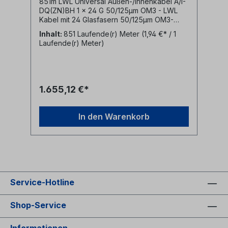
851m LWL Universal Außen-/Innenkabel A/I-
DQ(ZN)BH 1 x 24 G 50/125µm OM3 - LWL
Kabel mit 24 Glasfasern 50/125µm OM3-
halogenfreier (LSZH) Mantel schwarz-
Inhalt:
851 Laufende(r) Meter
(1,94 €* / 1
Zentrale Bündelader- nichtmetallischer
Laufende(r) Meter)
Nagetierschutz (Glasrovings)
1.655,12 €*
In den Warenkorb
Service-Hotline
Shop-Service
Informationen