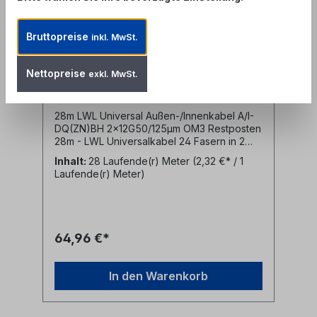
28m A/I-DQ(ZN)BH 2x12
Bruttopreise
inkl. MwSt.
G50/125µm OM3 LWL
Universalkabel Restposten
Produktnummer: RP000068
Nettopreise
exkl. MwSt.
28m LWL Universal Außen-/Innenkabel A/I-
DQ(ZN)BH 2x12G50/125µm OM3 Restposten
28m - LWL Universalkabel 24 Fasern in 2
Bündeln mit jeweils 12 Fasern 50/125µm
Inhalt:
28 Laufende(r) Meter
(2,32 €* / 1
OM3- halogenfreier (LSZH) Mantel blau-
Laufende(r) Meter)
zwei parallele Bündeladern- ohne
Zentralelement- nichtmetallischer
Nagetierschutz (Glasrovings)
64,96 €*
In den Warenkorb