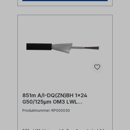
851m A/I-DQ(ZN)BH 1x24
G50/125µm OM3 LWL
Universalkabel Restposten
Produktnummer: RP000030