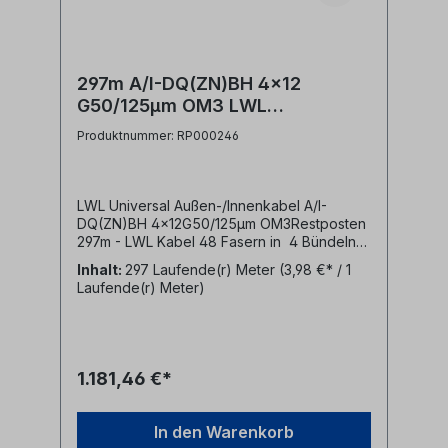
297m A/I-DQ(ZN)BH 4x12
G50/125µm OM3 LWL
Universalkabel Restposten
Produktnummer: RP000246
LWL Universal Außen-/Innenkabel A/I-
DQ(ZN)BH 4x12G50/125µm OM3Restposten
297m - LWL Kabel 48 Fasern in 4 Bündeln
mit jeweils 12 Fasern 50/125µm OM3-
Inhalt:
297 Laufende(r) Meter
(3,98 €* / 1
halogenfreier (LSZH) Mantel schwarz- um
Laufende(r) Meter)
Zentralelement verseilte Bündeladern-
nichtmetallischer Nagetierschutz
(Glasrovings)
1.181,46 €*
In den Warenkorb