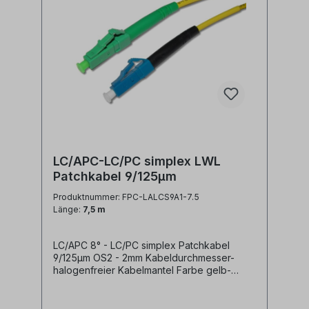
jumper
LC/APC-LC/PC simplex LWL
Patchkabel 9/125µm
Produktnummer: FPC-LALCS9A1-7.5
Länge:
7,5 m
LC/APC 8° - LC/PC simplex Patchkabel
9/125µm OS2 - 2mm Kabeldurchmesser-
halogenfreier Kabelmantel Farbe gelb-
geringe Steckerdämpfung- geringe
Reflexion / hoher Return Loss Technische
Daten: Kabeltyp: Glasfaser LWL