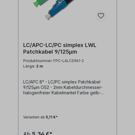
LC/APC-LC/PC simplex LWL
Patchkabel 9/125µm
Produktnummer: FPC-LALCS9A1-2
Länge:
2 m
LC/APC 8° - LC/PC simplex Patchkabel
9/125µm OS2 - 2mm Kabeldurchmesser-
halogenfreier Kabelmantel Farbe gelb-
geringe Steckerdämpfung- geringe
Reflexion / hoher Return Loss Technische
Daten: Kabeltyp: Glasfaser LWL
simplex Patchkabel I-V(ZN)H 1E9/125µm
Varianten ab
5,11 €*
LSZH (halogenfrei)LWL Faser:
singlemode 9/125µm OS2 G.657A1
biegeoptimiertLänge: individuell
Ab
5,34 €*