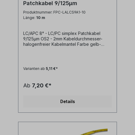
Patchkabel 9/125µm
Produktnummer: FPC-LALCS9A1-10
Länge:
10 m
LC/APC 8° - LC/PC simplex Patchkabel
9/125µm OS2 - 2mm Kabeldurchmesser-
halogenfreier Kabelmantel Farbe gelb-
geringe Steckerdämpfung- geringe
Reflexion / hoher Return Loss Technische
Daten: Kabeltyp: Glasfaser LWL
simplex Patchkabel I-V(ZN)H 1E9/125µm
Varianten ab
5,11 €*
LSZH (halogenfrei)LWL Faser:
singlemode 9/125µm OS2 G.657A1
biegeoptimiertLänge: individuell
Ab
7,20 €*
siehe Längenauswahlfeld oder Sonderlänge
auf AnfrageLWL-Stecker A: LC/APC
simplexLWL-Stecker B: LC/PC
Details
simplexAnwendung: LWL
Lichtwellenleiter singlemode Adapterkabel
zwischen LC/PC simplex und LC/APC Ports
Synonyme: fiber optic patchcord, Glasfaser
Anschlusskabel, SFP Kabel, LWL Patch
Kabel, Lichtwellenleiter Patchkabel, LC