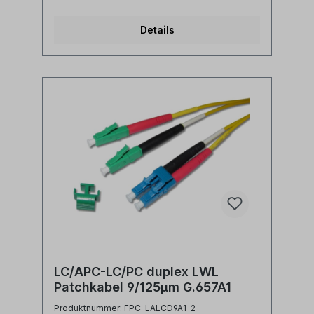
biegeoptimiertLänge: individuell
siehe Längenauswahlfeld oder Sonderlänge
Details
auf AnfrageLWL-Stecker A: LC/APC
duplexLWL-Stecker B: LC/APC
duplexAnwendung: LWL
Lichtwellenleiter singlemode Adapterkabel
zwischen LC/APC duplex und LC/PC duplex
Ports Synonyme: fiber optic patchcord,
Glasfaser Anschlusskabel, LWL Patch Kabel,
Lichtwellenleiter Patchkabel, LC/APC jumper
LC/APC-LC/PC duplex LWL
Patchkabel 9/125µm G.657A1
Produktnummer: FPC-LALCD9A1-2