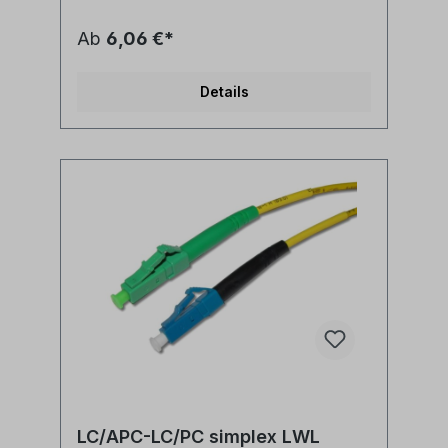
singlemode 9/125µm OS2 G.657A1
biegeoptimiertLänge: individuell
Ab
6,06 €*
siehe Längenauswahlfeld oder Sonderlänge
auf AnfrageLWL-Stecker A: LC/APC
simplexLWL-Stecker B: LC/PC
Details
simplexAnwendung: LWL
Lichtwellenleiter singlemode Adapterkabel
zwischen LC/PC simplex und LC/APC Ports
Synonyme: fiber optic patchcord, Glasfaser
Anschlusskabel, SFP Kabel, LWL Patch
Kabel, Lichtwellenleiter Patchkabel, LC
jumper
LC/APC-LC/PC simplex LWL