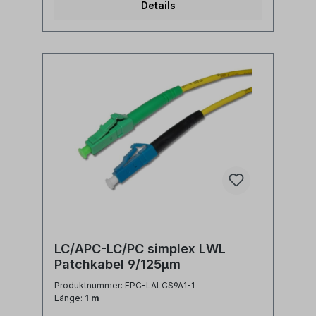
Details
simplexAnwendung: LWL
Lichtwellenleiter singlemode Adapterkabel
zwischen LC/PC simplex und LC/APC Ports
Synonyme: fiber optic patchcord, Glasfaser
Anschlusskabel, SFP Kabel, LWL Patch
Kabel, Lichtwellenleiter Patchkabel, LC
jumper
LC/APC-LC/PC simplex LWL
Patchkabel 9/125µm
Produktnummer: FPC-LALCS9A1-1
Länge:
1 m