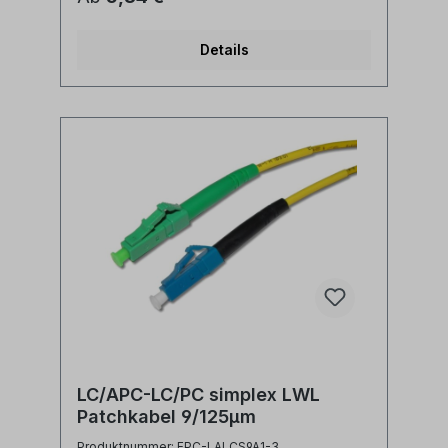
siehe Längenauswahlfeld oder Sonderlänge
auf AnfrageLWL-Stecker A: LC/APC
simplexLWL-Stecker B: LC/PC
Details
simplexAnwendung: LWL
Lichtwellenleiter singlemode Adapterkabel
zwischen LC/PC simplex und LC/APC Ports
Synonyme: fiber optic patchcord, Glasfaser
Anschlusskabel, SFP Kabel, LWL Patch
Kabel, Lichtwellenleiter Patchkabel, LC
jumper
LC/APC-LC/PC simplex LWL
Patchkabel 9/125µm
Produktnummer: FPC-LALCS9A1-3