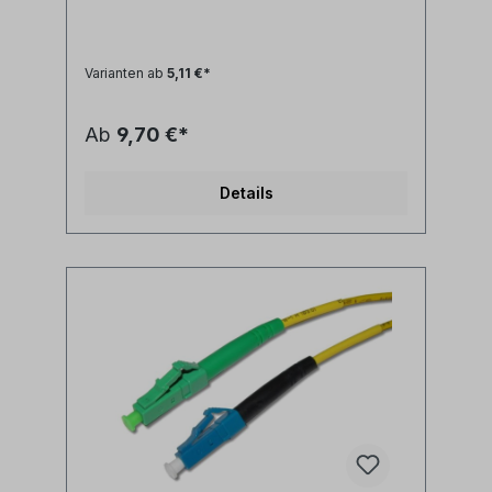
geringe Steckerdämpfung- geringe
Reflexion / hoher Return Loss Technische
Daten: Kabeltyp: Glasfaser LWL
simplex Patchkabel I-V(ZN)H 1E9/125µm
Varianten ab
5,11 €*
LSZH (halogenfrei)LWL Faser:
singlemode 9/125µm OS2 G.657A1
biegeoptimiertLänge: individuell
Ab
9,70 €*
siehe Längenauswahlfeld oder Sonderlänge
auf AnfrageLWL-Stecker A: LC/APC
simplexLWL-Stecker B: LC/PC
Details
simplexAnwendung: LWL
Lichtwellenleiter singlemode Adapterkabel
zwischen LC/PC simplex und LC/APC Ports
Synonyme: fiber optic patchcord, Glasfaser
Anschlusskabel, SFP Kabel, LWL Patch
Kabel, Lichtwellenleiter Patchkabel, LC
jumper