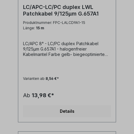
LC/APC-LC/PC duplex LWL
Patchkabel 9/125µm G.657A1
Produktnummer: FPC-LALCD9A1-15
Länge:
15 m
LC/APC 8° - LC/PC duplex Patchkabel
9/125µm G.657A1 - halogenfreier
Kabelmantel Farbe gelb- biegeoptimierte
Faser G.657A1- geringe Steckerdämpfung-
geringe Reflexion / hoher Return Loss-
farblich kodierte Knickschutztüllen
(rot/schwarz) Technische Daten: Kabeltyp:
Varianten ab
8,56 €*
Glasfaser LWL duplex Patchkabel I-
V(ZN)H 2x1E9/125µm LSZH
(halogenfrei)LWL Faser: singlemode
Ab
13,98 €*
9/125µm OS2 G.657A1
biegeoptimiertLänge: individuell
siehe Längenauswahlfeld oder Sonderlänge
Details
auf AnfrageLWL-Stecker A: LC/APC
duplexLWL-Stecker B: LC/APC
duplexAnwendung: LWL
Lichtwellenleiter singlemode Adapterkabel