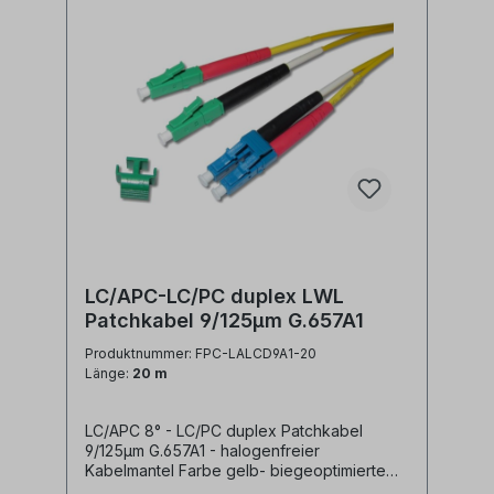
zwischen LC/APC duplex und LC/PC duplex
Ports Synonyme: fiber optic patchcord,
Glasfaser Anschlusskabel, LWL Patch Kabel,
Lichtwellenleiter Patchkabel, LC/APC jumper
LC/APC-LC/PC duplex LWL
Patchkabel 9/125µm G.657A1
Produktnummer: FPC-LALCD9A1-20
Länge:
20 m
LC/APC 8° - LC/PC duplex Patchkabel
9/125µm G.657A1 - halogenfreier
Kabelmantel Farbe gelb- biegeoptimierte
Faser G.657A1- geringe Steckerdämpfung-