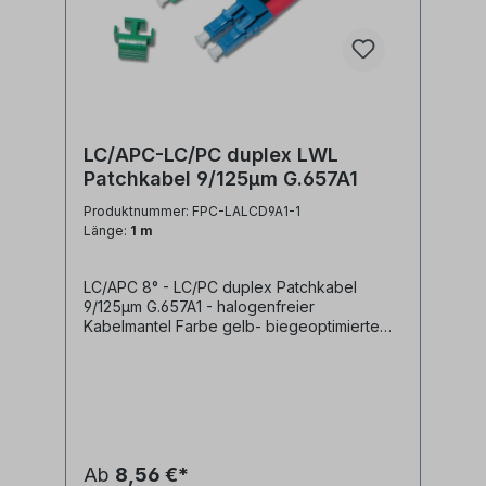
LC/APC-LC/PC duplex LWL
Patchkabel 9/125µm G.657A1
Produktnummer: FPC-LALCD9A1-1
Länge:
1 m
LC/APC 8° - LC/PC duplex Patchkabel
9/125µm G.657A1 - halogenfreier
Kabelmantel Farbe gelb- biegeoptimierte
Faser G.657A1- geringe Steckerdämpfung-
geringe Reflexion / hoher Return Loss-
farblich kodierte Knickschutztüllen
(rot/schwarz) Technische Daten: Kabeltyp:
Glasfaser LWL duplex Patchkabel I-
V(ZN)H 2x1E9/125µm LSZH
(halogenfrei)LWL Faser: singlemode
Ab
8,56 €*
9/125µm OS2 G.657A1