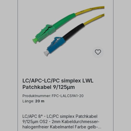
Anschlusskabel, SFP Kabel, LWL Patch
Kabel, Lichtwellenleiter Patchkabel, LC
jumper
LC/APC-LC/PC simplex LWL
Patchkabel 9/125µm
Produktnummer: FPC-LALCS9A1-20
Länge:
20 m
LC/APC 8° - LC/PC simplex Patchkabel
9/125µm OS2 - 2mm Kabeldurchmesser-
halogenfreier Kabelmantel Farbe gelb-