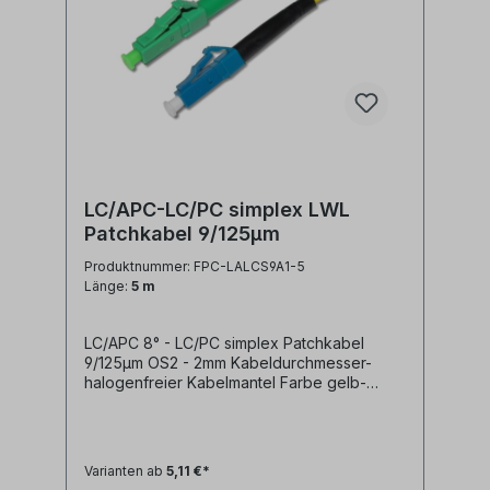
LC/APC-LC/PC simplex LWL
Patchkabel 9/125µm
Produktnummer: FPC-LALCS9A1-5
Länge:
5 m
LC/APC 8° - LC/PC simplex Patchkabel
9/125µm OS2 - 2mm Kabeldurchmesser-
halogenfreier Kabelmantel Farbe gelb-
geringe Steckerdämpfung- geringe
Reflexion / hoher Return Loss Technische
Daten: Kabeltyp: Glasfaser LWL
simplex Patchkabel I-V(ZN)H 1E9/125µm
Varianten ab
5,11 €*
LSZH (halogenfrei)LWL Faser: