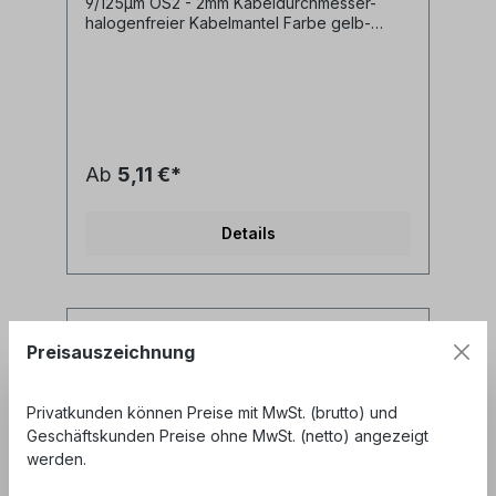
9/125µm OS2 - 2mm Kabeldurchmesser-
halogenfreier Kabelmantel Farbe gelb-
geringe Steckerdämpfung- geringe
Reflexion / hoher Return Loss Technische
Daten: Kabeltyp: Glasfaser LWL
simplex Patchkabel I-V(ZN)H 1E9/125µm
LSZH (halogenfrei)LWL Faser:
singlemode 9/125µm OS2 G.657A1
biegeoptimiertLänge: individuell
Ab
5,11 €*
siehe Längenauswahlfeld oder Sonderlänge
auf AnfrageLWL-Stecker A: LC/APC
simplexLWL-Stecker B: LC/PC
Details
simplexAnwendung: LWL
Lichtwellenleiter singlemode Adapterkabel
zwischen LC/PC simplex und LC/APC Ports
Synonyme: fiber optic patchcord, Glasfaser
Anschlusskabel, SFP Kabel, LWL Patch
Kabel, Lichtwellenleiter Patchkabel, LC
Preisauszeichnung
jumper
Privatkunden können Preise mit MwSt. (brutto) und
Geschäftskunden Preise ohne MwSt. (netto) angezeigt
werden.