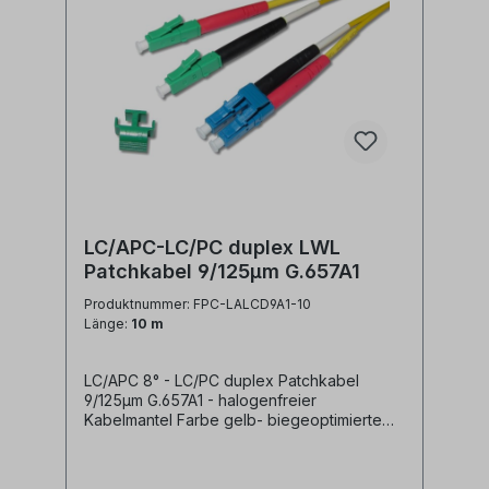
Lichtwellenleiter Patchkabel, LC/APC jumper
LC/APC-LC/PC duplex LWL
Patchkabel 9/125µm G.657A1
Produktnummer: FPC-LALCD9A1-10
Länge:
10 m
LC/APC 8° - LC/PC duplex Patchkabel
9/125µm G.657A1 - halogenfreier
Kabelmantel Farbe gelb- biegeoptimierte
Faser G.657A1- geringe Steckerdämpfung-
geringe Reflexion / hoher Return Loss-
farblich kodierte Knickschutztüllen