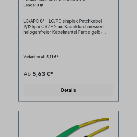
Länge:
3 m
LC/APC 8° - LC/PC simplex Patchkabel
9/125µm OS2 - 2mm Kabeldurchmesser-
halogenfreier Kabelmantel Farbe gelb-
geringe Steckerdämpfung- geringe
Reflexion / hoher Return Loss Technische
Daten: Kabeltyp: Glasfaser LWL
simplex Patchkabel I-V(ZN)H 1E9/125µm
Varianten ab
5,11 €*
LSZH (halogenfrei)LWL Faser:
singlemode 9/125µm OS2 G.657A1
biegeoptimiertLänge: individuell
Ab
5,63 €*
siehe Längenauswahlfeld oder Sonderlänge
auf AnfrageLWL-Stecker A: LC/APC
simplexLWL-Stecker B: LC/PC
Details
simplexAnwendung: LWL
Lichtwellenleiter singlemode Adapterkabel
zwischen LC/PC simplex und LC/APC Ports
Synonyme: fiber optic patchcord, Glasfaser
Anschlusskabel, SFP Kabel, LWL Patch
Kabel, Lichtwellenleiter Patchkabel, LC
jumper