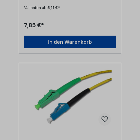
simplex Patchkabel I-V(ZN)H 1E9/125µm
Varianten ab
5,11 €*
LSZH (halogenfrei)LWL Faser:
singlemode 9/125µm OS2 G.657A1
biegeoptimiertLänge: individuell
7,85 €*
siehe Längenauswahlfeld oder Sonderlänge
auf AnfrageLWL-Stecker A: LC/APC
simplexLWL-Stecker B: LC/PC
In den Warenkorb
simplexAnwendung: LWL
Lichtwellenleiter singlemode Adapterkabel
zwischen LC/PC simplex und LC/APC Ports
Synonyme: fiber optic patchcord, Glasfaser
Anschlusskabel, SFP Kabel, LWL Patch
Kabel, Lichtwellenleiter Patchkabel, LC
jumper