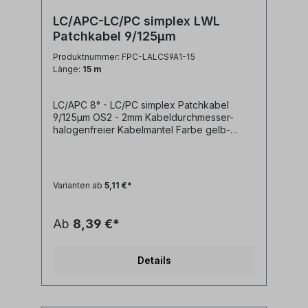
LC/APC-LC/PC simplex LWL
Patchkabel 9/125µm
Produktnummer: FPC-LALCS9A1-15
Länge:
15 m
LC/APC 8° - LC/PC simplex Patchkabel
9/125µm OS2 - 2mm Kabeldurchmesser-
halogenfreier Kabelmantel Farbe gelb-
geringe Steckerdämpfung- geringe
Reflexion / hoher Return Loss Technische
Daten: Kabeltyp: Glasfaser LWL
simplex Patchkabel I-V(ZN)H 1E9/125µm
Varianten ab
5,11 €*
LSZH (halogenfrei)LWL Faser:
singlemode 9/125µm OS2 G.657A1
biegeoptimiertLänge: individuell
Ab
8,39 €*
siehe Längenauswahlfeld oder Sonderlänge
auf AnfrageLWL-Stecker A: LC/APC
simplexLWL-Stecker B: LC/PC
Details
simplexAnwendung: LWL
Lichtwellenleiter singlemode Adapterkabel
zwischen LC/PC simplex und LC/APC Ports
Synonyme: fiber optic patchcord, Glasfaser