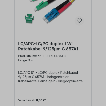
LC/APC-LC/PC duplex LWL
Patchkabel 9/125µm G.657A1
Produktnummer: FPC-LALCD9A1-3
Länge:
3 m
LC/APC 8° - LC/PC duplex Patchkabel
9/125µm G.657A1 - halogenfreier
Kabelmantel Farbe gelb- biegeoptimierte
Faser G.657A1- geringe Steckerdämpfung-
geringe Reflexion / hoher Return Loss-
farblich kodierte Knickschutztüllen
(rot/schwarz) Technische Daten: Kabeltyp:
Varianten ab
8,56 €*
Glasfaser LWL duplex Patchkabel I-