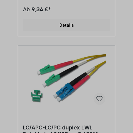
V(ZN)H 2x1E9/125µm LSZH
(halogenfrei)LWL Faser: singlemode
Ab
9,34 €*
9/125µm OS2 G.657A1
biegeoptimiertLänge: individuell
siehe Längenauswahlfeld oder Sonderlänge
Details
auf AnfrageLWL-Stecker A: LC/APC
duplexLWL-Stecker B: LC/APC
duplexAnwendung: LWL
Lichtwellenleiter singlemode Adapterkabel
zwischen LC/APC duplex und LC/PC duplex
Ports Synonyme: fiber optic patchcord,
Glasfaser Anschlusskabel, LWL Patch Kabel,
Lichtwellenleiter Patchkabel, LC/APC jumper
LC/APC-LC/PC duplex LWL