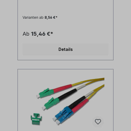
geringe Reflexion / hoher Return Loss-
farblich kodierte Knickschutztüllen
(rot/schwarz) Technische Daten: Kabeltyp:
Varianten ab
8,56 €*
Glasfaser LWL duplex Patchkabel I-
V(ZN)H 2x1E9/125µm LSZH
(halogenfrei)LWL Faser: singlemode
Ab
15,46 €*
9/125µm OS2 G.657A1
biegeoptimiertLänge: individuell
siehe Längenauswahlfeld oder Sonderlänge
Details
auf AnfrageLWL-Stecker A: LC/APC
duplexLWL-Stecker B: LC/APC
duplexAnwendung: LWL
Lichtwellenleiter singlemode Adapterkabel
zwischen LC/APC duplex und LC/PC duplex
Ports Synonyme: fiber optic patchcord,
Glasfaser Anschlusskabel, LWL Patch Kabel,
Lichtwellenleiter Patchkabel, LC/APC jumper