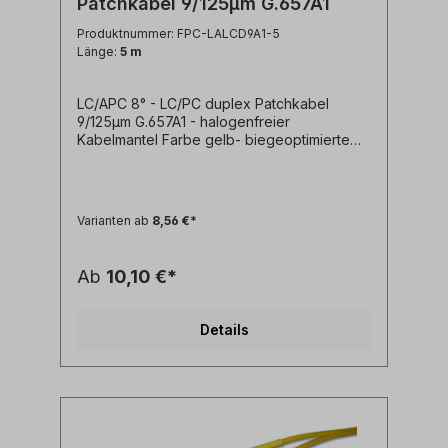
Patchkabel 9/125µm G.657A1
Produktnummer: FPC-LALCD9A1-5
Länge:
5 m
LC/APC 8° - LC/PC duplex Patchkabel
9/125µm G.657A1 - halogenfreier
Kabelmantel Farbe gelb- biegeoptimierte
Faser G.657A1- geringe Steckerdämpfung-
geringe Reflexion / hoher Return Loss-
farblich kodierte Knickschutztüllen
(rot/schwarz) Technische Daten: Kabeltyp:
Varianten ab
8,56 €*
Glasfaser LWL duplex Patchkabel I-
V(ZN)H 2x1E9/125µm LSZH
(halogenfrei)LWL Faser: singlemode
Ab
10,10 €*
9/125µm OS2 G.657A1
biegeoptimiertLänge: individuell
siehe Längenauswahlfeld oder Sonderlänge
Details
auf AnfrageLWL-Stecker A: LC/APC
duplexLWL-Stecker B: LC/APC
duplexAnwendung: LWL
Lichtwellenleiter singlemode Adapterkabel
zwischen LC/APC duplex und LC/PC duplex
Ports Synonyme: fiber optic patchcord,
Glasfaser Anschlusskabel, LWL Patch Kabel,