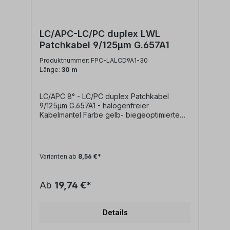
LC/APC-LC/PC duplex LWL
Patchkabel 9/125µm G.657A1
Produktnummer: FPC-LALCD9A1-30
Länge:
30 m
LC/APC 8° - LC/PC duplex Patchkabel
9/125µm G.657A1 - halogenfreier
Kabelmantel Farbe gelb- biegeoptimierte
Faser G.657A1- geringe Steckerdämpfung-
geringe Reflexion / hoher Return Loss-
farblich kodierte Knickschutztüllen
(rot/schwarz) Technische Daten: Kabeltyp:
Varianten ab
8,56 €*
Glasfaser LWL duplex Patchkabel I-
V(ZN)H 2x1E9/125µm LSZH
(halogenfrei)LWL Faser: singlemode
Ab
19,74 €*
9/125µm OS2 G.657A1
biegeoptimiertLänge: individuell
siehe Längenauswahlfeld oder Sonderlänge
Details
auf AnfrageLWL-Stecker A: LC/APC
duplexLWL-Stecker B: LC/APC