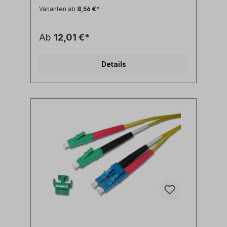
(rot/schwarz) Technische Daten: Kabeltyp:
Varianten ab
8,56 €*
Glasfaser LWL duplex Patchkabel I-
V(ZN)H 2x1E9/125µm LSZH
(halogenfrei)LWL Faser: singlemode
Ab
12,01 €*
9/125µm OS2 G.657A1
biegeoptimiertLänge: individuell
siehe Längenauswahlfeld oder Sonderlänge
Details
auf AnfrageLWL-Stecker A: LC/APC
duplexLWL-Stecker B: LC/APC
duplexAnwendung: LWL
Lichtwellenleiter singlemode Adapterkabel
zwischen LC/APC duplex und LC/PC duplex
Ports Synonyme: fiber optic patchcord,
Glasfaser Anschlusskabel, LWL Patch Kabel,
Lichtwellenleiter Patchkabel, LC/APC jumper