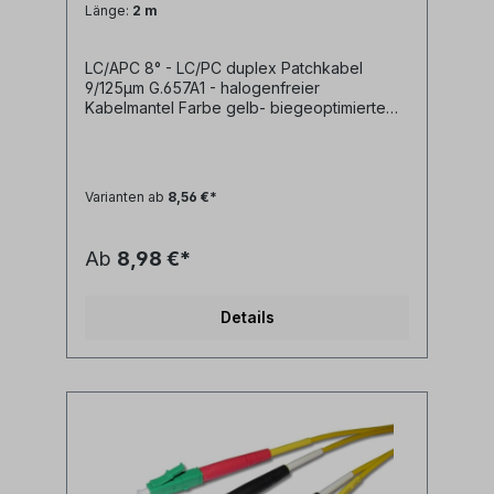
Länge:
2 m
LC/APC 8° - LC/PC duplex Patchkabel
9/125µm G.657A1 - halogenfreier
Kabelmantel Farbe gelb- biegeoptimierte
Faser G.657A1- geringe Steckerdämpfung-
geringe Reflexion / hoher Return Loss-
farblich kodierte Knickschutztüllen
(rot/schwarz) Technische Daten: Kabeltyp:
Varianten ab
8,56 €*
Glasfaser LWL duplex Patchkabel I-
V(ZN)H 2x1E9/125µm LSZH
(halogenfrei)LWL Faser: singlemode
Ab
8,98 €*
9/125µm OS2 G.657A1
biegeoptimiertLänge: individuell
siehe Längenauswahlfeld oder Sonderlänge
Details
auf AnfrageLWL-Stecker A: LC/APC
duplexLWL-Stecker B: LC/APC
duplexAnwendung: LWL
Lichtwellenleiter singlemode Adapterkabel
zwischen LC/APC duplex und LC/PC duplex
Ports Synonyme: fiber optic patchcord,
Glasfaser Anschlusskabel, LWL Patch Kabel,
Lichtwellenleiter Patchkabel, LC/APC jumper