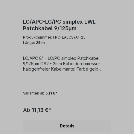
LC/APC-LC/PC simplex LWL
Patchkabel 9/125µm
Produktnummer: FPC-LALCS9A1-25
Länge:
25 m
LC/APC 8° - LC/PC simplex Patchkabel
9/125µm OS2 - 2mm Kabeldurchmesser-
halogenfreier Kabelmantel Farbe gelb-
geringe Steckerdämpfung- geringe
Reflexion / hoher Return Loss Technische
Daten: Kabeltyp: Glasfaser LWL
simplex Patchkabel I-V(ZN)H 1E9/125µm
Varianten ab
5,11 €*
LSZH (halogenfrei)LWL Faser:
singlemode 9/125µm OS2 G.657A1
biegeoptimiertLänge: individuell
Ab
11,13 €*
siehe Längenauswahlfeld oder Sonderlänge
auf AnfrageLWL-Stecker A: LC/APC
simplexLWL-Stecker B: LC/PC
Details
simplexAnwendung: LWL
Lichtwellenleiter singlemode Adapterkabel