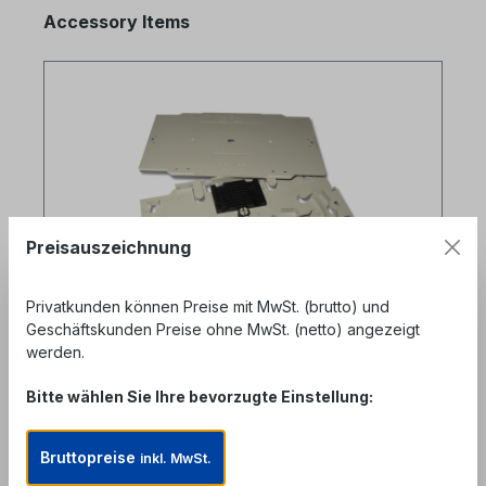
Produktgalerie überspringen
Accessory Items
Preisauszeichnung
Privatkunden können Preise mit MwSt. (brutto) und
Geschäftskunden Preise ohne MwSt. (netto) angezeigt
werden.
LWL Spleißkassetten Set 24 Fasern
Bitte wählen Sie Ihre bevorzugte Einstellung:
inkl. 2xSpleißhalter für
Crimpspleißschutz & Deckel
Produktnummer: FAC-STR-24C
Bruttopreise
inkl. MwSt.