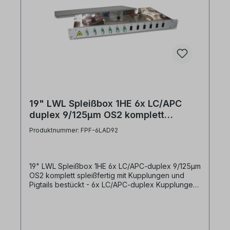
19" LWL Spleißbox 1HE 6x LC/APC
duplex 9/125µm OS2 komplett
spleißfertig 6 Kupplungen 12 Pigtails
Produktnummer: FPF-6LAD92
19" LWL Spleißbox 1HE 6x LC/APC-duplex 9/125µm
OS2 komplett spleißfertig mit Kupplungen und
Pigtails bestückt - 6x LC/APC-duplex Kupplungen
grünsinglemode in Frontplatte montiert- 12x
LC/APC 8° Pigtail 9/125µm OS2 12-farbig
angesteckt und in Spleißkassette geführt +
spleißfertig abgesetzt- inkl. 1x Spleißkassettenset