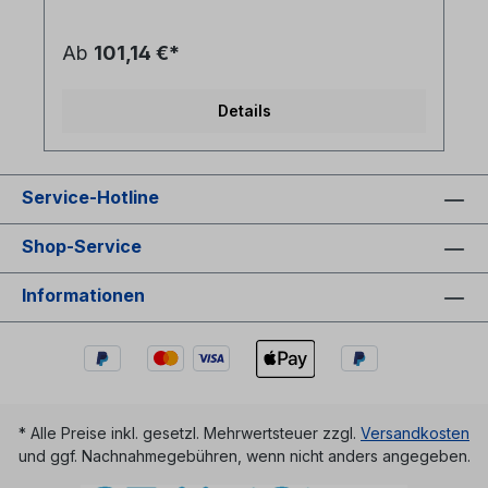
mit Spleißhaltern für Krimpspleißschutz und
Deckel- Spleißbox in leichter Bauform, Gehäuse:
Aluminium- Frontplatte Stahlblech
Ab
101,14 €*
pulverbeschichtet RAL 7035 mit Ziffern in
Siebdruck- 6x Blindstopfen- Laserwarnsymbol auf
Frontplatte- 4 Kabeleinführungsöffnungen (2xM20
Details
+ 2xM25) Als Zubehör für Ihr LWL Netzwerk
empfehlen wir: - Crimp Spleißschutz- LC/APC
Patchkabel 9/125µm
Service-Hotline
Shop-Service
Informationen
* Alle Preise inkl. gesetzl. Mehrwertsteuer zzgl.
Versandkosten
und ggf. Nachnahmegebühren, wenn nicht anders angegeben.