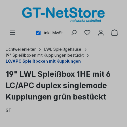
alt springen
inkl. MwSt.
Lichtwellenleiter
LWL Spleißgehäuse
19" Spleißboxen mit Kupplungen bestückt
LC/APC Spleißboxen mit Kupplungen
19" LWL Spleißbox 1HE mit 6
LC/APC duplex singlemode
Kupplungen grün bestückt
GT