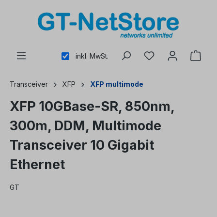
alt springen
inkl. MwSt.
Transceiver
XFP
XFP multimode
XFP 10GBase-SR, 850nm,
300m, DDM, Multimode
Transceiver 10 Gigabit
Ethernet
GT
Bildergalerie überspringen