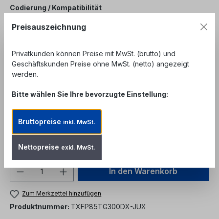
auswählen
Codierung / Kompatibilität
Cisco XFP-10G-MM-SR
Extreme
Preisauszeichnung
Foundry/Brocade 10G-XFP-SR
H3C
Huawei
Privatkunden können Preise mit MwSt. (brutto) und
Geschäftskunden Preise ohne MwSt. (netto) angezeigt
Juniper XFP-10GE-SR
Marconi
Nokia - Alcatel
werden.
uncodiert - MSA Standard
Bitte wählen Sie Ihre bevorzugte Einstellung:
Unser Angebot richtet sich ausschließlich an
Bruttopreise
inkl. MwSt.
Geschäftskunden, Behörden und öffentliche
Einrichtungen. Kein Verkauf an private
Endverbraucher.
Nettopreise
exkl. MwSt.
Produkt Anzahl: Gib den gewünschten We
In den Warenkorb
Zum Merkzettel hinzufügen
Produktnummer:
TXFP85TG300DX-JUX