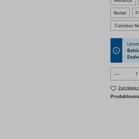
Mellanox
Nortel
P
Transition 
Unser
Behör
Endv
Produkt
Zum Merkze
Produktnum