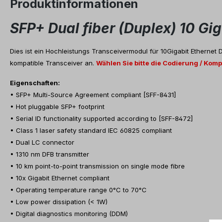
Produktinformationen
SFP+ Dual fiber (Duplex) 10 G
Dies ist ein Hochleistungs Transceivermodul für 10Gigabit Ethernet
kompatible Transceiver an.
Wählen Sie bitte die Codierung / Kompa
Eigenschaften:
• SFP+ Multi-Source Agreement compliant [SFF-8431]
• Hot pluggable SFP+ footprint
• Serial ID functionality supported according to [SFF-8472]
• Class 1 laser safety standard IEC 60825 compliant
• Dual LC connector
• 1310 nm DFB transmitter
• 10 km point-to-point transmission on single mode fibre
• 10x Gigabit Ethernet compliant
• Operating temperature range 0°C to 70°C
• Low power dissipation (< 1W)
• Digital diagnostics monitoring (DDM)