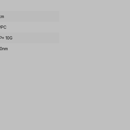
km
/PC
P+ 10G
10nm