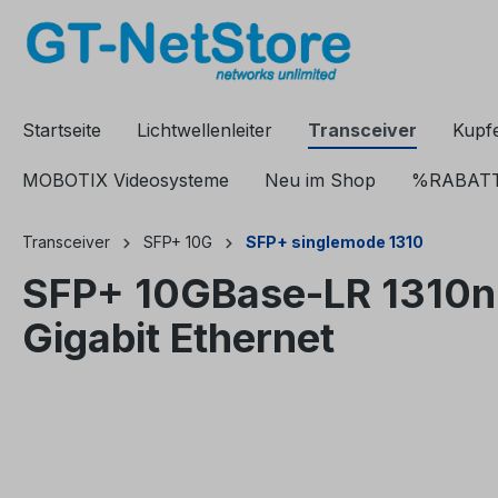
springen
Zur Hauptnavigation springen
Startseite
Lichtwellenleiter
Transceiver
Kupf
MOBOTIX Videosysteme
Neu im Shop
%RABAT
Transceiver
SFP+ 10G
SFP+ singlemode 1310
SFP+ 10GBase-LR 1310n
Gigabit Ethernet
Bildergalerie überspringen