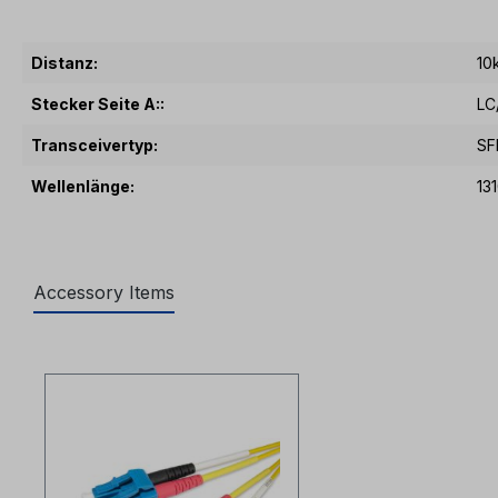
Distanz:
10
Stecker Seite A::
LC
Transceivertyp:
SF
Wellenlänge:
13
Accessory Items
Produktgalerie überspringen