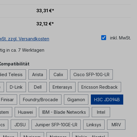
33,31 €*
32,12 €*
inkl. MwSt.
MwSt. zzgl. Versandkosten
ig in ca. 7 Werktagen
auswählen
Kompatibilität
lied Telesis
Arista
Calix
Cisco SFP-10G-LR
e
D-Link
Dell
Enterasys
Ericsson Redback
Finisar
Foundry/Brocade
Gigamon
H3C JD094B
stem
Huawei
IBM - Blade Networks
Intel
ics
JDSU
Juniper SFP-10GE-LR
Linksys
MRV