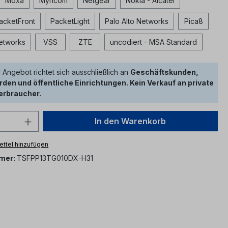
Moxa
Myricom
Netgear
Nokia - Alcatel
acketFront
PacketLight
Palo Alto Networks
Pica8
Networks
VSS
ZTE
uncodiert - MSA Standard
 Angebot richtet sich ausschließlich an
Geschäftskunden,
den und öffentliche Einrichtungen. Kein Verkauf an private
erbraucher.
 Anzahl: Gib den gewünschten Wert ein 
In den Warenkorb
ttel hinzufügen
mer:
TSFPP13TG010DX-H31