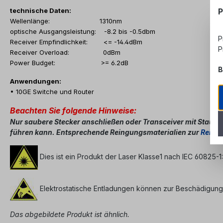
P
technische Daten:
Wellenlänge: 1310nm
optische Ausgangsleistung: -8.2 bis -0.5dbm
P
Receiver Empfindlichkeit: <= -14.4dBm
P
Receiver Overload: 0dBm
Power Budget: >= 6.2dB
B
Anwendungen:
• 10GE Switche und Router
Beachten Sie folgende Hinweise:
Nur saubere Stecker anschließen
oder Transceiver mit Staubs
führen kann. Entsprechende Reingungsmaterialien zur
Reinig
Dies ist ein Produkt der Laser Klasse1 nach IEC 60825-1
Elektrostatische Entladungen können zur Beschädigung
Das abgebildete Produkt ist ähnlich.