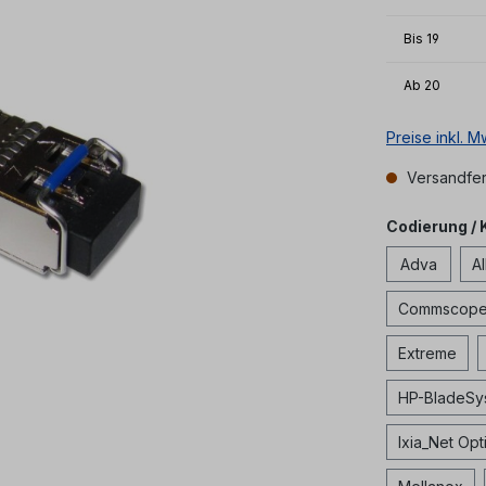
Bis
19
Ab
20
Preise inkl. 
Versandfert
Codierung / 
Adva
Al
Commscop
Extreme
HP-BladeSy
Ixia_Net Opt