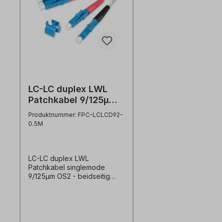
LC-LC duplex LWL
Patchkabel 9/125µm
OS2
Produktnummer: FPC-LCLCD92-
0.5M
LC-LC duplex LWL
Patchkabel singlemode
9/125µm OS2 - beidseitig
LC/PC Stecker- LWL duplex
Anschlusskabel-
halogenfreier Kabelmantel
Farbe gelb- geringe
Steckerdämpfung- farblich