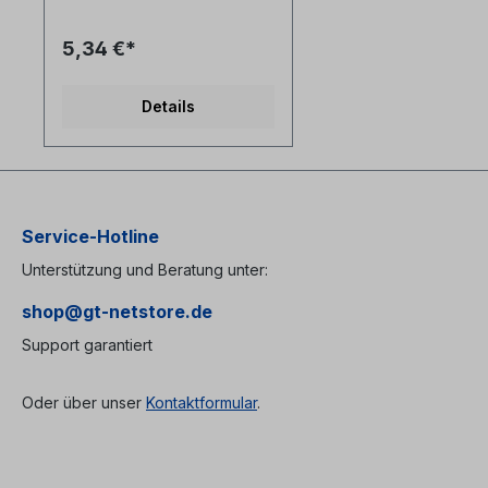
kodierte Knickschutztüllen
(rot/schwarz)- ein duplex
5,34 €*
clip montiert und ein weiterer
beiliegend um Kabel als 1:1
oder cross-over zu nutzen-
Details
LC Patchkabel werden oft als
Anschluss und
Verbindungskabel zu aktiven
Komponenten und SFP /
SPF+ genutztTechnische
Daten: Kabeltyp:
Glasfaser LWL duplex
Service-Hotline
Patchkabel I-V(ZN)H
Unterstützung und Beratung unter:
2x1E9/125µm LSZH
(halogenfrei)LWL Faser:
shop@gt-netstore.de
singlemode 9/125µm OS2
G.657A1
Support garantiert
biegeoptimiertLänge:
individuell siehe
Längenauswahlfeld oder
Oder über unser
Kontaktformular
.
Sonderlänge auf
AnfrageLWL-Stecker A:
LC/PC duplexLWL-Stecker
B: LC/PC
duplexAnwendung: LWL