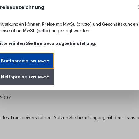
reisauszeichnung
rivatkunden können Preise mit MwSt. (brutto) und Geschäftskunden
reise ohne MwSt. (netto) angezeigt werden.
itte wählen Sie Ihre bevorzugte Einstellung:
Bruttopreise
inkl. MwSt.
chutz verschließen, da
die optischen Ports sonst verschmutzt w
Nettopreise
exkl. MwSt.
ung der LWL Stecker
finden Sie bei uns im Shop.
:2007.
 des Transceivers führen. Nutzen Sie beim Umgang mit dem Transc