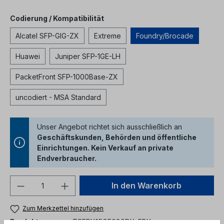
auswählen
Codierung / Kompatibilität
Alcatel SFP-GIG-ZX
Extreme
Foundry/Brocade
Huawei
Juniper SFP-1GE-LH
PacketFront SFP-1000Base-ZX
uncodiert - MSA Standard
Unser Angebot richtet sich ausschließlich an
Geschäftskunden, Behörden und öffentliche
Einrichtungen. Kein Verkauf an private
Endverbraucher.
Produkt Anzahl: Gib den gewünschten We
In den Warenkorb
Zum Merkzettel hinzufügen
Produktnummer:
TSFPX15GE080DX-FBX