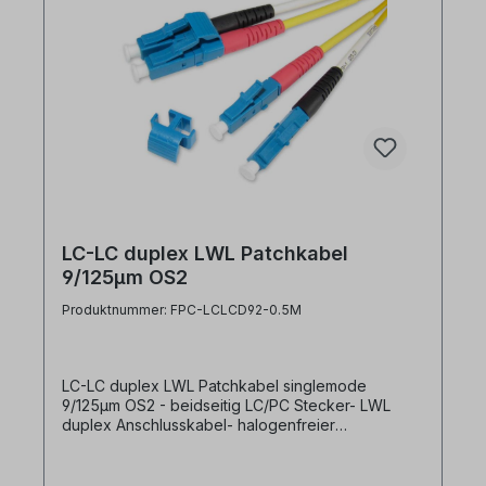
LC-LC duplex LWL Patchkabel
9/125µm OS2
Produktnummer: FPC-LCLCD92-0.5M
LC-LC duplex LWL Patchkabel singlemode
9/125µm OS2 - beidseitig LC/PC Stecker- LWL
duplex Anschlusskabel- halogenfreier
Kabelmantel Farbe gelb- geringe
Steckerdämpfung- farblich kodierte
Knickschutztüllen (rot/schwarz)- ein duplex clip