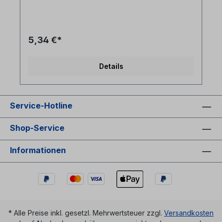
montiert und ein weiterer beiliegend um Kabel als
1:1 oder cross-over zu nutzen- LC Patchkabel
werden oft als Anschluss und Verbindungskabel
zu aktiven Komponenten und SFP / SPF+
5,34 €*
genutztTechnische Daten: Kabeltyp:
Glasfaser LWL duplex Patchkabel I-V(ZN)H
2x1E9/125µm LSZH (halogenfrei)LWL Faser:
Details
singlemode 9/125µm OS2 G.657A1
biegeoptimiertLänge: individuell siehe
Längenauswahlfeld oder Sonderlänge auf
AnfrageLWL-Stecker A: LC/PC duplexLWL-
Service-Hotline
Stecker B: LC/PC duplexAnwendung: LWL
Lichtwellenleiter singlemode Anschlusskabel
zwischen LC duplex Ports Synonyme: fiber optic
Shop-Service
patchcord, Glasfaser Anschlusskabel, SFP Kabel,
LWL Patch Kabel, Lichtwellenleiter Patchkabel, LC
Informationen
jumper
* Alle Preise inkl. gesetzl. Mehrwertsteuer zzgl.
Versandkosten