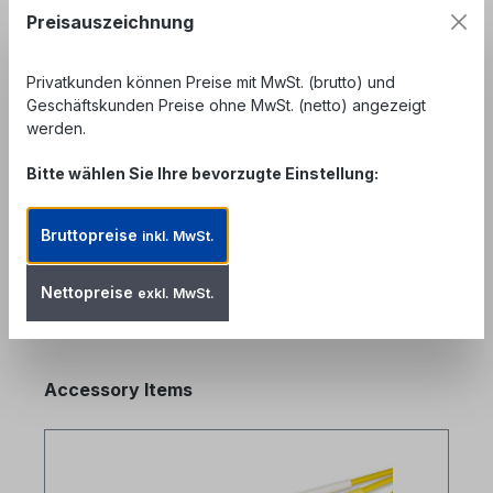
Preisauszeichnung
Privatkunden können Preise mit MwSt. (brutto) und
Beschreibung
Geschäftskunden Preise ohne MwSt. (netto) angezeigt
SFP Dual fiber (Duplex) Gigabit Ethernet 1000Base-
werden.
ZX SFP, SMF, 1550nm, 80km, DDM Dies ist ein
Bitte wählen Sie Ihre bevorzugte Einstellung:
Hochleistungs Transceivermodul…
Mehr
Bewertungen
Bruttopreise
inkl. MwSt.
Nettopreise
exkl. MwSt.
Produktgalerie überspringen
Accessory Items