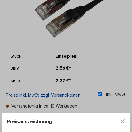
Stück
Einzelpreis
2,56 €*
Bis
9
2,37 €*
Ab
10
inkl. MwSt.
Preise inkl. MwSt. zzgl. Versandkosten
Versandfertig in ca. 10 Werktagen
auswählen
Länge
Preisauszeichnung
2 m
3 m
5 m
10 m