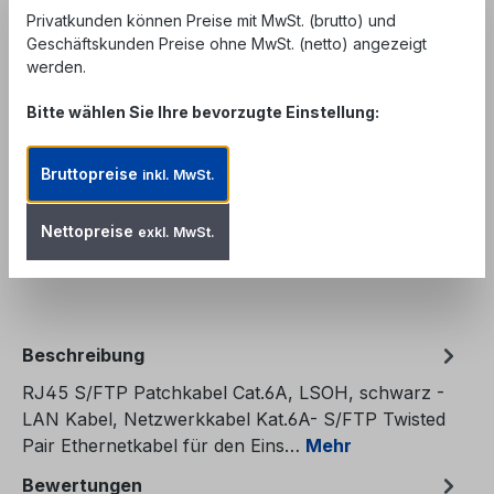
Privatkunden können Preise mit MwSt. (brutto) und
Geschäftskunden Preise ohne MwSt. (netto) angezeigt
Unser Angebot richtet sich ausschließlich an
werden.
Geschäftskunden, Behörden und öffentliche
Einrichtungen. Kein Verkauf an private
Bitte wählen Sie Ihre bevorzugte Einstellung:
Endverbraucher.
Bruttopreise
Produkt Anzahl: Gib den gewünschten We
inkl. MwSt.
In den Warenkorb
Nettopreise
exkl. MwSt.
Zum Merkzettel hinzufügen
Produktnummer:
CPC-SF6A-1-BK
Beschreibung
RJ45 S/FTP Patchkabel Cat.6A, LSOH, schwarz -
LAN Kabel, Netzwerkkabel Kat.6A- S/FTP Twisted
Pair Ethernetkabel für den Eins…
Mehr
Bewertungen