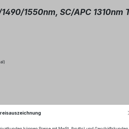
/1490/1550nm, SC/APC 1310nm 
al)
reisauszeichnung
rivatkunden können Preise mit MwSt. (brutto) und Geschäftskunden