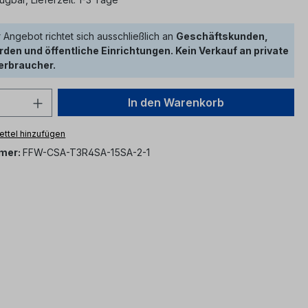
 Angebot richtet sich ausschließlich an
Geschäftskunden,
den und öffentliche Einrichtungen. Kein Verkauf an private
erbraucher.
 Anzahl: Gib den gewünschten Wert ein 
In den Warenkorb
ttel hinzufügen
mer:
FFW-CSA-T3R4SA-15SA-2-1