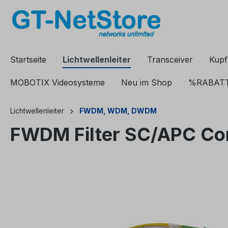
springen
Zur Hauptnavigation springen
Startseite
Lichtwellenleiter
Transceiver
Kupf
MOBOTIX Videosysteme
Neu im Shop
%RABAT
Lichtwellenleiter
FWDM, WDM, DWDM
FWDM Filter SC/APC C
Bildergalerie überspringen