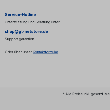
1260nm - 1360nm + 1480nm -
1260nm - 1500nm Dir
1500nm Directivity: P2-P3 -
>= 50dBRet
Einzeladern 0.9mm, Länge je
Loss: >= 50d
1m - Stahl Tube (ca.
Einzeladern 0.9mm,
Service-Hotline
5,4 x 34 mm)
1m - ABS Box
Unterstützung und Beratung unter:
90x20x10m
shop@gt-netstore.de
Support garantiert
Oder über unser
Kontaktformular
.
* Alle Preise inkl. gesetzl. M