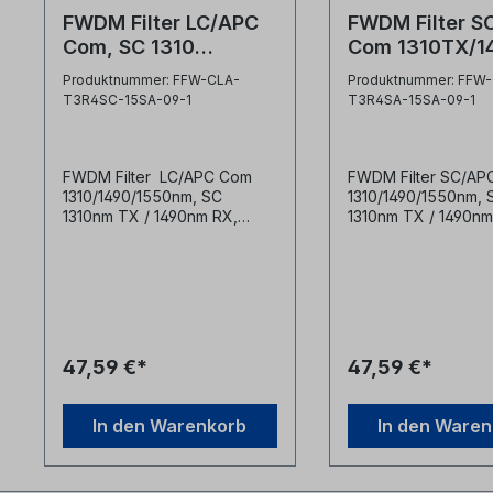
FWDM Filter LC/APC
FWDM Filter S
Com, SC 1310
Com 1310TX/1
TX/1490RX, SC/APC
1550 0.9mm 1
Produktnummer: FFW-CLA-
Produktnummer: FFW
1550 0.9mm 1m
T3R4SC-15SA-09-1
T3R4SA-15SA-09-1
FWDM Filter LC/APC Com
FWDM Filter SC/AP
1310/1490/1550nm, SC
1310/1490/1550nm,
1310nm TX / 1490nm RX,
1310nm TX / 1490nm
SC/APC 1550nm, 0.9mm
SC/APC 1550nm, 0
Länge 1m technische Daten:
Länge 1m technisch
Port1: Com
Port1: Co
LC/APC 1310/1490/150nm
SC/APC 1310/1490
Port 2: Reflekt:
Port 2: Reflekt
SC/PC 1310nm TX /
SC/APC 1310nm T
1490nm RX (IP Signal) Port
1490nm RX (IP Signa
47,59 €*
47,59 €*
3: Pass: SC/APC
3: Pass: SC/
1550nm (TV Signal) Pass
1550nm (TV Signal
Channel Wellenlänge P1 zu
Channel Wellenläng
In den Warenkorb
In den Ware
P3: 1545nm -
P3: 1535nm -
1560nmReflect Channel
1620nmReflect Chan
Wellenlänge P1 zu P2:
Wellenlänge P1 zu