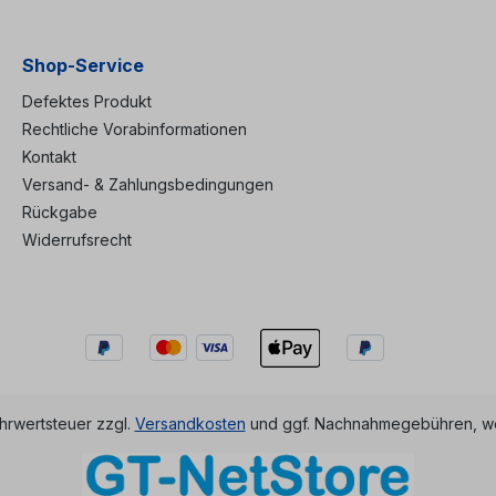
ectivity:
1480nm - 1500nm Directivity:
urn
P2-P3 - Einzeladern 0.9mm,
B-
Länge je 1m - Stahl
 Länge je
Tube (ca. 5,4 x 34
Shop-Service
 (ca.
mm)
m)
Defektes Produkt
Rechtliche Vorabinformationen
Kontakt
Versand- & Zahlungsbedingungen
Rückgabe
Widerrufsrecht
ehrwertsteuer zzgl.
Versandkosten
und ggf. Nachnahmegebühren, we