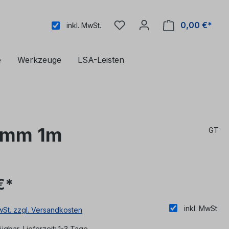
0,00 €*
inkl. MwSt.
e
Werkzeuge
LSA-Leisten
2mm 1m
GT
€*
inkl. MwSt.
MwSt. zzgl. Versandkosten
ügbar, Lieferzeit: 1-3 Tage