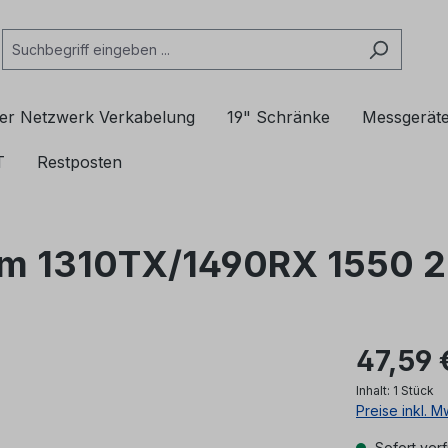
er Netzwerk Verkabelung
19" Schränke
Messgerät
T
Restposten
om 1310TX/1490RX 1550 
47,59 
Inhalt:
1 Stück
Preise inkl. 
Sofort verf