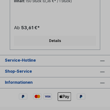
Inhalt:
150 Stück
(0,36 €* / 1 Stück)
professionellen Glasfaserausbau in Deutschland.
Dieser mechanische Krimpspleißschutz erfüllt die
strengen Qualitätskriterien und Vorgaben für den
Netzausbau (u.a. Deutsche Telekom). Durch die
extrem präzise Fertigung der Aluminiumlegierung
bietet er der sensiblen Spleißstelle maximalen
Ab
53,61 €*
mechanischen Schutz und dauerhafte
Formstabilität. Warum das Original von ANT /
Telent wählen?Industriestandard: Dies ist der
Details
ursprüngliche Spleißschutz, welcher schon seit
Jahrzehnten im Einsatz ist und seine Qualität und
Langzeitperformance bereits gezeigt hat. Höchste
Materialgüte: Perfekt abgestimmte Materialstärke
Service-Hotline
des Aluminiums – verhindert das gefürchtete
„Aufspringen“ oder Verziehen nach dem
Crimpen.Faserschonende Inneneinlage: Eine
Shop-Service
Kautschukmasse umschließt die Glasfaser und
schützt die sensible 250µm-Glasfaser zuverlässig
Informationen
vor Mikrobegleitkratzern und Dämpfungsverlusten
bei der Fixierung.Maximale Passgenauigkeit:
Garantiert einen wackelfreien und exakten Sitz in
allen Standard-Spleißkassetten mit Crimp-Haltern.
Spezifikationen im ÜberblickHersteller / Marke:
Telent (Originalware) (ursprünglich
ANT)Typ: Premium LWL-