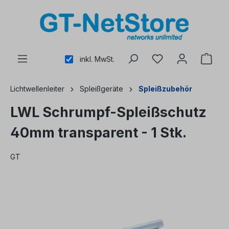
alt springen
inkl. MwSt.
Lichtwellenleiter
Spleißgeräte
Spleißzubehör
LWL Schrumpf-Spleißschutz
40mm transparent - 1 Stk.
GT
Bildergalerie überspringen