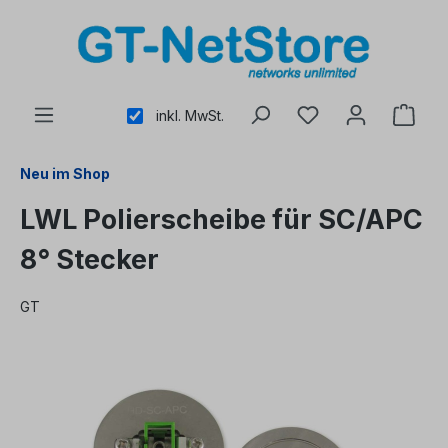
alt springen
inkl. MwSt.
Neu im Shop
LWL Polierscheibe für SC/APC
8° Stecker
GT
Bildergalerie überspringen