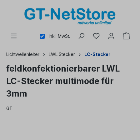
alt springen
inkl. MwSt.
Lichtwellenleiter
LWL Stecker
LC-Stecker
feldkonfektionierbarer LWL
LC-Stecker multimode für
3mm
GT
Bildergalerie überspringen