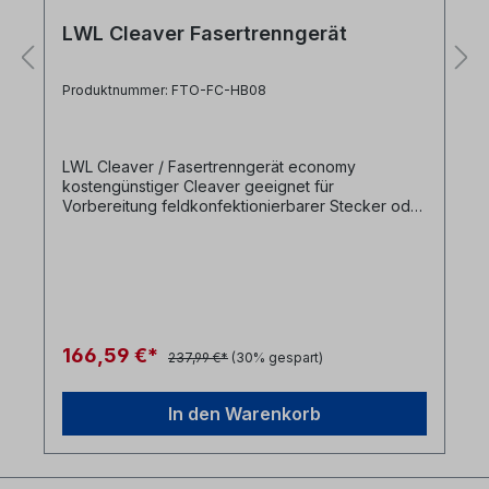
LWL Cleaver Fasertrenngerät
Produktnummer: FTO-FC-HB08
LWL Cleaver / Fasertrenngerät economy
kostengünstiger Cleaver geeignet für
Vorbereitung feldkonfektionierbarer Stecker oder
gelegentliches Spleißen.- Klinge mit 16 Positionen-
Bruchwinkel ca. 0.5-1.3°- geeignet für 250µm
Faser, 0.9mm Ader und 2.0-3mm Kabel
166,59 €*
237,99 €*
(30% gespart)
In den Warenkorb