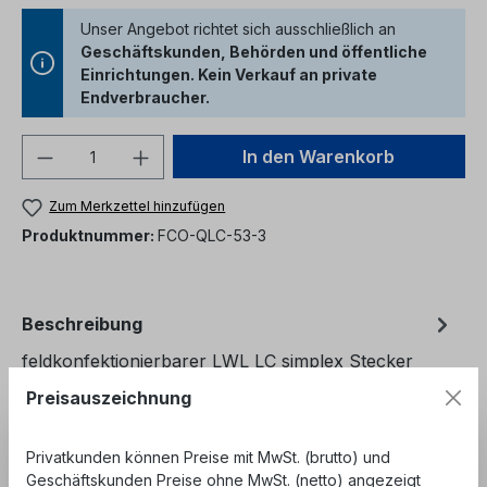
Unser Angebot richtet sich ausschließlich an
Geschäftskunden, Behörden und öffentliche
Einrichtungen. Kein Verkauf an private
Endverbraucher.
Produkt Anzahl: Gib den gewünschten We
In den Warenkorb
Zum Merkzettel hinzufügen
Produktnummer:
FCO-QLC-53-3
Beschreibung
feldkonfektionierbarer LWL LC simplex Stecker
multimode für 3mm Kabel Die
Preisauszeichnung
feldkonfektionierbaren LWL Stecker ermöglichen
ein…
Mehr
Privatkunden können Preise mit MwSt. (brutto) und
Bewertungen
Geschäftskunden Preise ohne MwSt. (netto) angezeigt