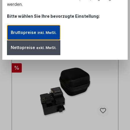
werden.
Bitte wählen Sie Ihre bevorzugte Einstellung:
Bruttopreise
inkl. MwSt.
Produktgalerie überspringen
Zubehör
Nettopreise
exkl. MwSt.
%