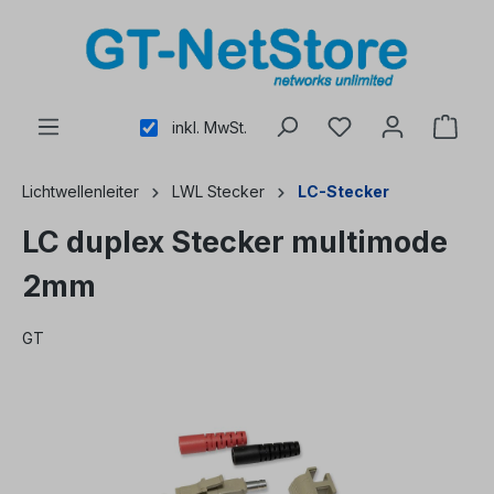
alt springen
inkl. MwSt.
Lichtwellenleiter
LWL Stecker
LC-Stecker
LC duplex Stecker multimode
2mm
GT
Bildergalerie überspringen