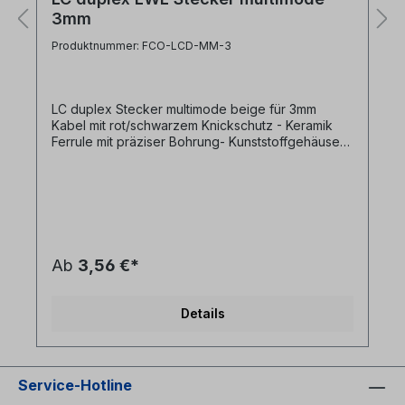
3mm
Produktnummer: FCO-LCD-MM-3
LC duplex Stecker multimode beige für 3mm
Kabel mit rot/schwarzem Knickschutz - Keramik
Ferrule mit präziser Bohrung- Kunststoffgehäuse
beige- inkl. 3mm Crimphülse und Knickschutz 1x
rot+ 1x schwarz- inkl. Staubschutzkappe
Ab
3,56 €*
Details
Service-Hotline