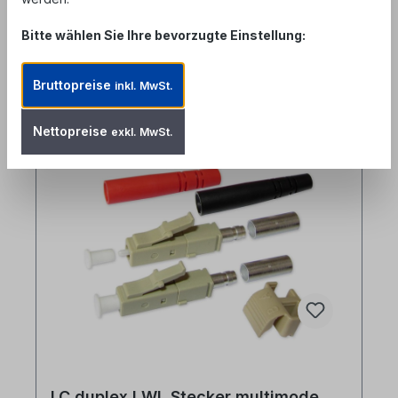
Bitte wählen Sie Ihre bevorzugte Einstellung:
Bruttopreise
inkl. MwSt.
Produktgalerie überspringen
Ähnliche Artikel
Nettopreise
exkl. MwSt.
LC duplex LWL Stecker multimode