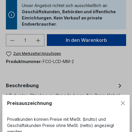
Unser Angebot richtet sich ausschließlich an
Geschäftskunden, Behörden und öffentliche
Einrichtungen. Kein Verkauf an private
Endverbraucher.
Produkt Anzahl: Gib den gewünschten We
In den Warenkorb
Zum Merkzettel hinzufügen
Produktnummer:
FCO-LCD-MM-2
Beschreibung
LC duplex Stecker multimode beige für 2mm Kabel
mit rot/schwarzem Knickschutz - Keramik Ferrule
Preisauszeichnung
mit präziser Bohrung- Kunsts…
Mehr
Privatkunden können Preise mit MwSt. (brutto) und
Bewertungen
Geschäftskunden Preise ohne MwSt. (netto) angezeigt
werden.