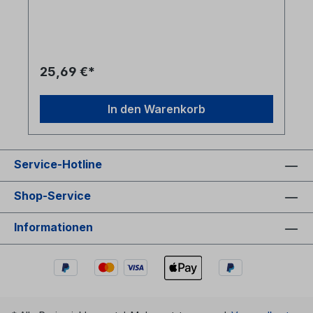
2xSpleißhaltern für je 6x Schrumpfspleißschutz-
Kabeleinführung über PG-Verschraubungen-
Lieferung unbestückt ohne Kupplungen, Kabel,
Pigtails
25,69 €*
In den Warenkorb
Service-Hotline
Shop-Service
Informationen