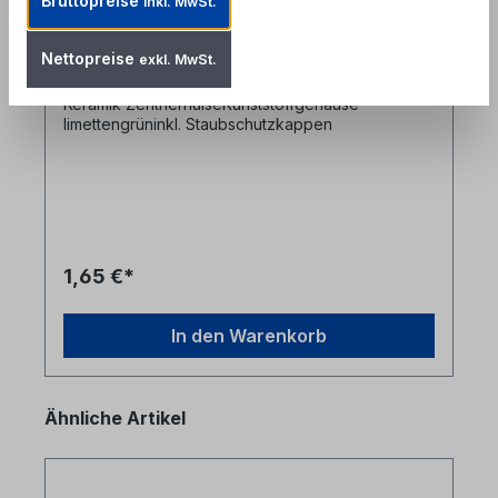
Bruttopreise
inkl. MwSt.
Produktnummer: FAD-SCD-OM5
Nettopreise
exkl. MwSt.
SC-SC duplex Kupplung multimode OM5 präzise
Keramik ZentrierhülseKunststoffgehäuse
limettengrüninkl. Staubschutzkappen
1,65 €*
In den Warenkorb
Produktgalerie überspringen
Ähnliche Artikel