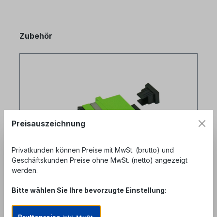
Produktgalerie überspringen
Zubehör
Preisauszeichnung
Privatkunden können Preise mit MwSt. (brutto) und
Geschäftskunden Preise ohne MwSt. (netto) angezeigt
werden.
Bitte wählen Sie Ihre bevorzugte Einstellung:
SC-SC duplex Kupplung multimode
OM5