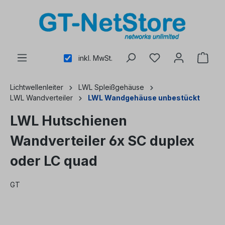
alt springen
inkl. MwSt.
Lichtwellenleiter
LWL Spleißgehäuse
LWL Wandverteiler
LWL Wandgehäuse unbestückt
LWL Hutschienen
Wandverteiler 6x SC duplex
oder LC quad
GT
Bildergalerie überspringen