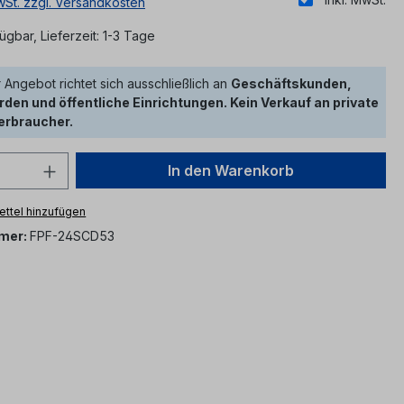
MwSt. zzgl. Versandkosten
ügbar, Lieferzeit: 1-3 Tage
 Angebot richtet sich ausschließlich an
Geschäftskunden,
den und öffentliche Einrichtungen. Kein Verkauf an private
erbraucher.
 Anzahl: Gib den gewünschten Wert ein 
In den Warenkorb
ttel hinzufügen
mer:
FPF-24SCD53