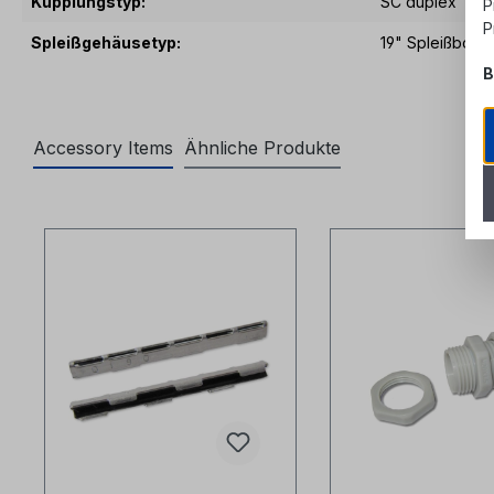
Kupplungstyp:
SC duplex
P
P
Spleißgehäusetyp:
19" Spleißbox f
B
Accessory Items
Ähnliche Produkte
Produktgalerie überspringen