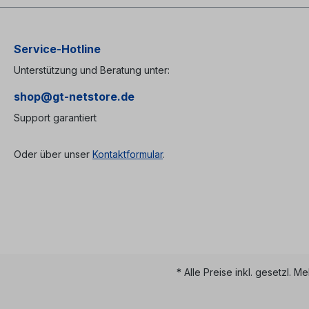
präzise Fertigung der
Aluminiumlegierung bietet er
der sensiblen Spleißstelle
maximalen mechanischen
Service-Hotline
Schutz und dauerhafte
Unterstützung und Beratung unter:
Formstabilität. Warum das
Original von ANT / Telent
shop@gt-netstore.de
wählen?
Industriestandard: Dies ist
Support garantiert
der ursprüngliche
Spleißschutz, welcher schon
seit Jahrzehnten im Einsatz
Oder über unser
Kontaktformular
.
ist und seine Qualität und
Langzeitperformance bereits
gezeigt hat. Höchste
Materialgüte: Perfekt
abgestimmte Materialstärke
des Aluminiums – verhindert
das gefürchtete
„Aufspringen“ oder
Verziehen nach dem
Crimpen.Faserschonende
* Alle Preise inkl. gesetzl. M
Inneneinlage: Eine
Kautschukmasse umschließt
die Glasfaser und schützt die