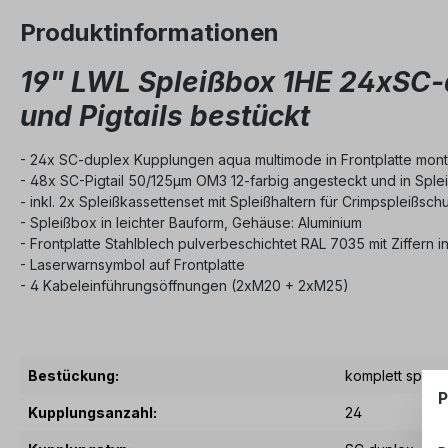
Produktinformationen
19" LWL Spleißbox 1HE 24xSC-
und Pigtails bestückt
- 24x SC-duplex Kupplungen aqua multimode in Frontplatte mont
- 48x SC-Pigtail 50/125µm OM3 12-farbig angesteckt und in Splei
- inkl. 2x Spleißkassettenset mit Spleißhaltern für Crimpspleißsc
- Spleißbox in leichter Bauform, Gehäuse: Aluminium
- Frontplatte Stahlblech pulverbeschichtet RAL 7035 mit Ziffern 
- Laserwarnsymbol auf Frontplatte
- 4 Kabeleinführungsöffnungen (2xM20 + 2xM25)
Bestückung:
komplett spleißf
P
Kupplungsanzahl:
24