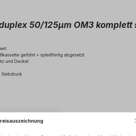
duplex 50/125µm OM3 komplett s
iert
ßkassette geführt + spleißfertig abgesetzt
hutz und Deckel
in Siebdruck
ertig
reisauszeichnung