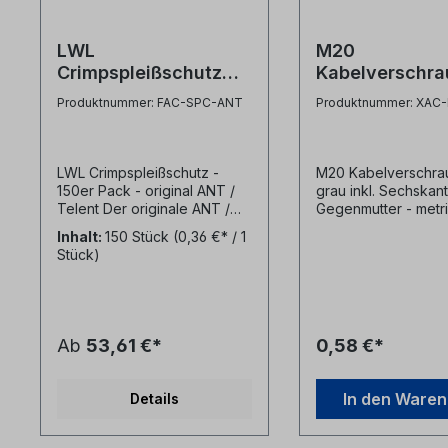
LWL
M20
Crimpspleißschutz
Kabelverschr
150er Pack - original
grau inkl. Mutt
Produktnummer: FAC-SPC-ANT
Produktnummer: XAC
ANT/Telent
LWL Crimpspleißschutz -
M20 Kabelverschra
150er Pack - original ANT /
grau inkl. Sechskant
Telent Der originale ANT /
Gegenmutter - metr
Telent LWL-
Kabelverschraubun
Inhalt:
150 Stück
(0,36 €* / 1
Crimpspleißschutz im 150er-
- inkl. Sechskant
Stück)
Pack ist der unangefochtene
Gegenmutter - Mater
Industriestandard für den
Kunststoff - grau
professionellen
Glasfaserausbau in
Deutschland. Dieser
Ab
53,61 €*
0,58 €*
mechanische
Krimpspleißschutz erfüllt die
strengen Qualitätskriterien
In den Ware
Details
und Vorgaben für den
Netzausbau (u.a. Deutsche
Telekom). Durch die extrem