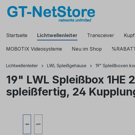
springen
Zur Hauptnavigation springen
Startseite
Lichtwellenleiter
Transceiver
Kupf
MOBOTIX Videosysteme
Neu im Shop
%RABAT
Lichtwellenleiter
LWL Spleißgehäuse
19" Spleißboxen kom
19" LWL Spleißbox 1HE 
spleißfertig, 24 Kupplun
Bildergalerie überspringen