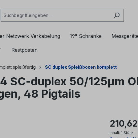
er Netzwerk Verkabelung
19" Schränke
Messgerät
T
Restposten
plett spleißfertig
SC duplex Spleißboxen komplett
24 SC-duplex 50/125µm O
gen, 48 Pigtails
210,62
Inhalt:
1 Stück