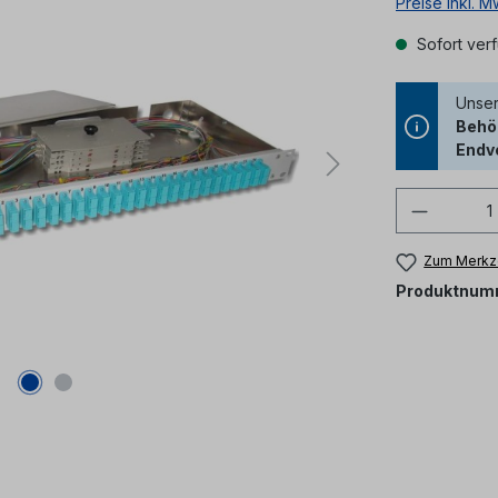
Preise inkl. 
Sofort verf
Unser
Behör
Endv
Produkt
Zum Merkze
Produktnum