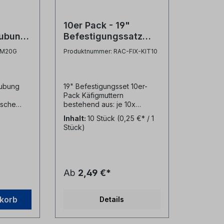
10er Pack - 19"
aubung
Befestigungssatz
er
(Set: Schraube M6,
-M20G
Produktnummer: RAC-FIX-KIT10
Unterlegscheibe,
Käfigmutter M6)
ubung
19" Befestigungsset 10er-
Pack Käfigmuttern
ische
bestehend aus: je 10x
g - M20
Schrauben M6 verzinkt,
Inhalt:
10 Stück
(0,25 €* / 1
Unterlegscheiben Kunststoff,
Stück)
ial:
Käfigmuttern M6 zur
Befestigung von Panels und
Einbauten in 19" Schränken
Ab
2,49 €*
nkorb
Details