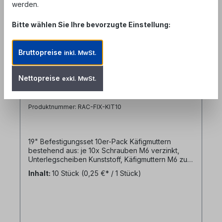
werden.
Bitte wählen Sie Ihre bevorzugte Einstellung:
Bruttopreise
inkl. MwSt.
Nettopreise
exkl. MwSt.
10er Pack - 19" Befestigungssatz
(Set: Schraube M6, Unterlegscheibe,
Käfigmutter M6)
Produktnummer: RAC-FIX-KIT10
19" Befestigungsset 10er-Pack Käfigmuttern
bestehend aus: je 10x Schrauben M6 verzinkt,
Unterlegscheiben Kunststoff, Käfigmuttern M6 zur
Befestigung von Panels und Einbauten in 19"
Inhalt:
10 Stück
(0,25 €* / 1 Stück)
Schränken