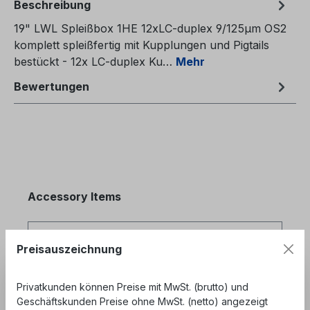
Beschreibung
19" LWL Spleißbox 1HE 12xLC-duplex 9/125µm OS2
komplett spleißfertig mit Kupplungen und Pigtails
bestückt - 12x LC-duplex Ku…
Mehr
Bewertungen
Produktgalerie überspringen
Accessory Items
Preisauszeichnung
Privatkunden können Preise mit MwSt. (brutto) und
Geschäftskunden Preise ohne MwSt. (netto) angezeigt