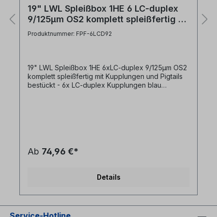
19" LWL Spleißbox 1HE 6 LC-duplex
9/125µm OS2 komplett spleißfertig 6
Kupplungen 12 Pigtails
Produktnummer: FPF-6LCD92
19" LWL Spleißbox 1HE 6xLC-duplex 9/125µm OS2
komplett spleißfertig mit Kupplungen und Pigtails
bestückt - 6x LC-duplex Kupplungen blau
singlemode in Frontplatte montiert- 12x LC-Pigtail
9/125µm OS2 12-farbig angesteckt und in
Spleißkassette geführt + spleißfertig abgesetzt-
inkl. 1x Spleißkassettenset mit Spleißhaltern für
Krimpspleißschutz und Deckel- Spleißbox in
leichter Bauform, Gehäuse: Aluminium- Frontplatte
Stahlblech pulverbeschichtet RAL 7035 mit Ziffern
Ab
74,96 €*
in Siebdruck- Laserwarnsymbol auf Frontplatte- 4
Kabeleinführungsöffnungen (2xM20 + 2xM25) Als
Zubehör für Ihr LWL Netzwerk empfehlen wir: -
Details
Crimp Spleißschutz- LC Patchkabel 9/125µm
Service-Hotline