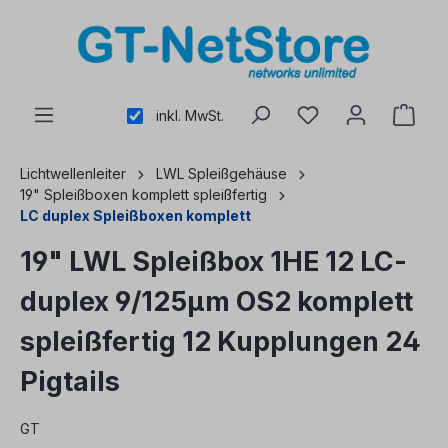
alt springen
inkl. MwSt.
Lichtwellenleiter
LWL Spleißgehäuse
19" Spleißboxen komplett spleißfertig
LC duplex Spleißboxen komplett
19" LWL Spleißbox 1HE 12 LC-
duplex 9/125µm OS2 komplett
spleißfertig 12 Kupplungen 24
Pigtails
GT