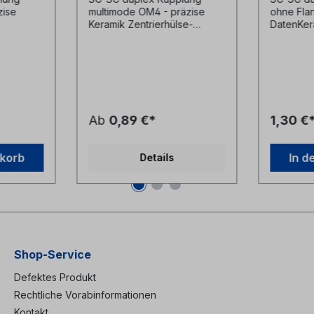
zise
multimode OM4 - präzise
ohne Fla
Keramik Zentrierhülse-
DatenKer
toffgehäu
Kunststoffgehäuse
use blau
erikaviolett- inkl.
Staubschutzkappen
Ab
0,89 €*
1,30 €
nkorb
In d
Details
Shop-Service
Defektes Produkt
Rechtliche Vorabinformationen
Kontakt