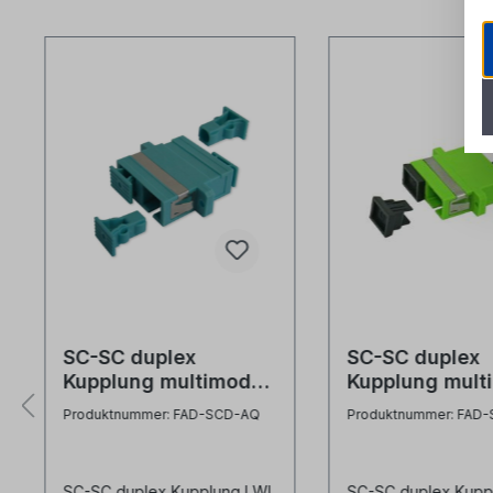
Produktgalerie überspringen
SC-SC duplex
SC-SC duplex
Kupplung multimode
Kupplung mult
OM3 aqua
OM5
Produktnummer: FAD-SCD-AQ
Produktnummer: FAD
SC-SC duplex Kupplung LWL
SC-SC duplex Kupp