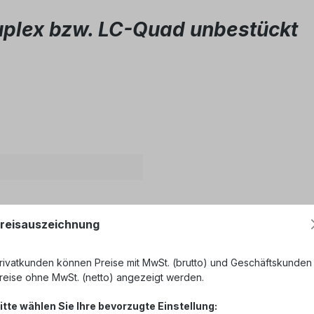
uplex bzw. LC-Quad unbestückt
, SC/APC duplex
, SC duplex
reisauszeichnung
rivatkunden können Preise mit MwSt. (brutto) und Geschäftskunden
reise ohne MwSt. (netto) angezeigt werden.
itte wählen Sie Ihre bevorzugte Einstellung: