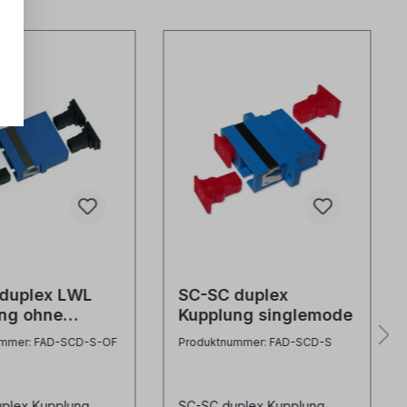
duplex LWL
SC-SC duplex
ng ohne
Kupplung singlemode
h
ummer: FAD-SCD-S-OF
Produktnummer: FAD-SCD-S
plex Kupplung,
SC-SC duplex Kupplung