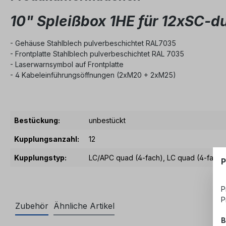
10" Spleißbox 1HE für 12xSC-d
- Gehäuse Stahlblech pulverbeschichtet RAL7035
- Frontplatte Stahlblech pulverbeschichtet RAL 7035
- Laserwarnsymbol auf Frontplatte
- 4 Kabeleinführungsöffnungen (2xM20 + 2xM25)
Bestückung:
unbestückt
Kupplungsanzahl:
12
Kupplungstyp:
LC/APC quad (4-fach)
, LC quad (4-fach)
P
P
P
Zubehör
Ähnliche Artikel
B