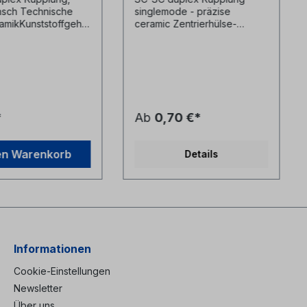
nsch Technische
singlemode - präzise
amikKunststoffgehä
ceramic Zentrierhülse-
ohne Flansch
Kunststoffgehäuse blau- inkl.
Staubschutzkappen
*
Ab
0,70 €*
en Warenkorb
Details
Informationen
Cookie-Einstellungen
Newsletter
Über uns