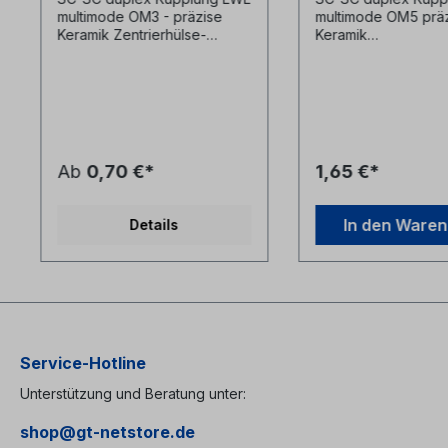
multimode OM3 - präzise
multimode OM5 prä
Keramik Zentrierhülse-
Keramik
Kunststoffgehäuse aqua- mit
ZentrierhülseKunsts
Flansch zur Befestigung in
se limettengrüninkl.
Spleißgehäusen mittels
Staubschutzkappen
Schrauben (s. Zubehör)- inkl.
Staubschutzkappen
Ab
0,70 €*
1,65 €*
In den Ware
Details
Service-Hotline
Unterstützung und Beratung unter:
shop@gt-netstore.de