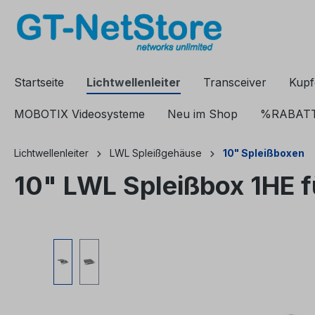
springen
Zur Hauptnavigation springen
Startseite
Lichtwellenleiter
Transceiver
Kupf
MOBOTIX Videosysteme
Neu im Shop
%RABAT
Lichtwellenleiter
LWL Spleißgehäuse
10" Spleißboxen
10" LWL Spleißbox 1HE 
Bildergalerie überspringen