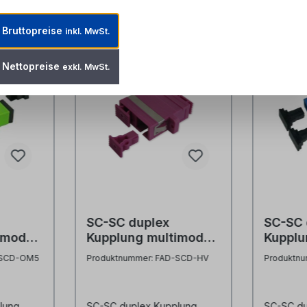
Bruttopreise
inkl. MwSt.
Nettopreise
exkl. MwSt.
SC-SC duplex
SC-SC 
imode
Kupplung multimode
Kupplu
OM4 erikaviolett
Flansc
-SCD-OM5
Produktnummer: FAD-SCD-HV
Produktn
lung
SC-SC duplex Kupplung
SC-SC du