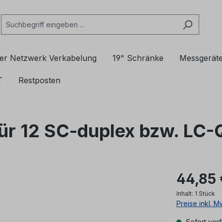
er Netzwerk Verkabelung
19" Schränke
Messgerät
T
Restposten
für 12 SC-duplex bzw. LC
44,85 
Inhalt:
1 Stück
Preise inkl. 
Sofort verf