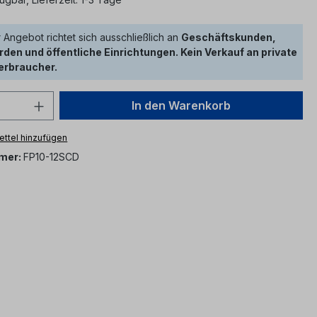
 Angebot richtet sich ausschließlich an
Geschäftskunden,
den und öffentliche Einrichtungen. Kein Verkauf an private
erbraucher.
 Anzahl: Gib den gewünschten Wert ein 
In den Warenkorb
ttel hinzufügen
mer:
FP10-12SCD