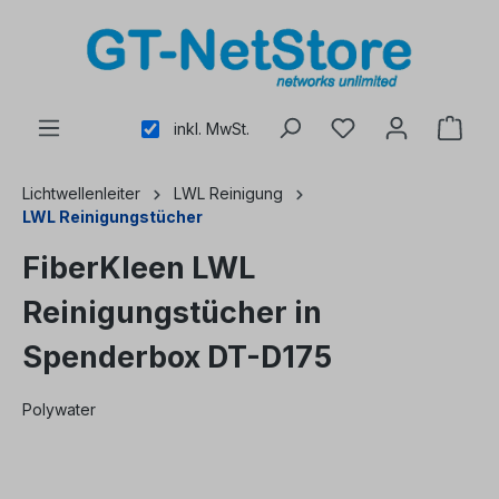
alt springen
inkl. MwSt.
Lichtwellenleiter
LWL Reinigung
LWL Reinigungstücher
FiberKleen LWL
Reinigungstücher in
Spenderbox DT-D175
Polywater
Bildergalerie überspringen