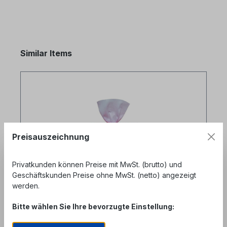
Produktgalerie überspringen
Similar Items
Preisauszeichnung
Privatkunden können Preise mit MwSt. (brutto) und
Geschäftskunden Preise ohne MwSt. (netto) angezeigt
werden.
Bitte wählen Sie Ihre bevorzugte Einstellung:
Sticklers CleanWipes 90 in