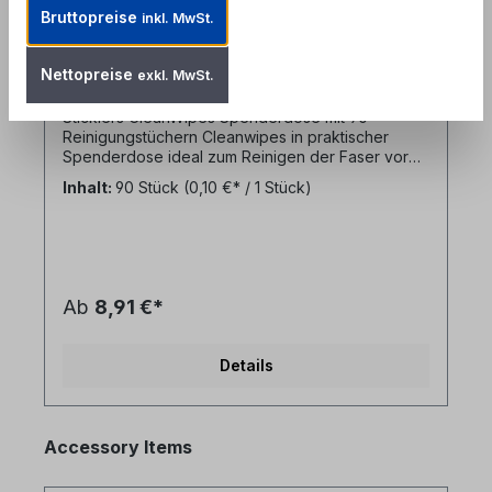
praktischer Spenderdose
Bruttopreise
inkl. MwSt.
Produktnummer: FCL-ST-WFW
Nettopreise
exkl. MwSt.
Sticklers CleanWipes Spenderdose mit 90
Reinigungstüchern Cleanwipes in praktischer
Spenderdose ideal zum Reinigen der Faser vor
dem Cleaven (i.v.M FCL-ST-POC03M), oder zur
Inhalt:
90 Stück
(0,10 €* / 1 Stück)
Steckerreinigung - reißfeste, fusselfreie und
superweiche Reinigungstücher- geeignet für
Nass- und Trockenreinigung- besondes in
Verbindung mit FCL-ST-POC03M zu
empfehlen)Hersteller: Sticklers /
MicrocareHerstellerNr: MCC-WFW
Ab
8,91 €*
Details
Produktgalerie überspringen
Accessory Items