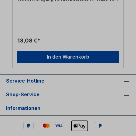
FiberKleen LWL Reinigungstüchern. -
Reinigungstücher vom Fiberkleen Spender
abtrennen und in die Reinigungshilfe einlegen- 2
Reinigungsbereiche (nass / trocken) mit
gummierter Unterlage- je 10 Reinigungsöffnungen-
vermeidet wiederholtes Reinigen auf der selbeb
Stelle des Reinigungstuches- Hersteller: Polywater
13,08 €*
In den Warenkorb
Service-Hotline
Shop-Service
Informationen