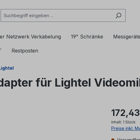
er Netzwerk Verkabelung
19" Schränke
Messgerät
T
Restposten
Lightel
apter für Lightel Videom
172,43
Inhalt:
1 Stück
Preise inkl. 
Versandfert