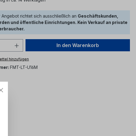
 Angebot richtet sich ausschließlich an
Geschäftskunden,
den und öffentliche Einrichtungen. Kein Verkauf an private
erbraucher.
 Anzahl: Gib den gewünschten Wert ein 
In den Warenkorb
ttel hinzufügen
mer:
FMT-LT-U16M