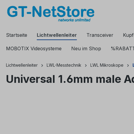
springen
Zur Hauptnavigation springen
Startseite
Lichtwellenleiter
Transceiver
Kupf
MOBOTIX Videosysteme
Neu im Shop
%RABAT
Lichtwellenleiter
LWL-Messtechnik
LWL Mikroskope
Universal 1.6mm male Ad
Bildergalerie überspringen