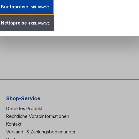
Bruttopreise
inkl. MwSt.
l Videomikroskop
Nettopreise
exkl. MwSt.
 Ferrulen mittels Lightel Videomikroskop Inspection Probe zu betra
Shop-Service
Defektes Produkt
Rechtliche Vorabinformationen
Kontakt
Versand- & Zahlungsbedingungen