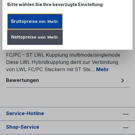
Bitte wählen Sie Ihre bevorzugte Einstellung:
Zum Merkzettel hinzufügen
Produktnummer:
FAD-FCST
Bruttopreise
inkl. MwSt.
Nettopreise
exkl. MwSt.
Beschreibung
FC/PC - ST LWL Kupplung multimode/singlemode
Diese LWL Hybridkupplung dient zur Verbindung
von LWL FC/PC Steckern mit ST Ste…
Mehr
Bewertungen
Service-Hotline
Shop-Service