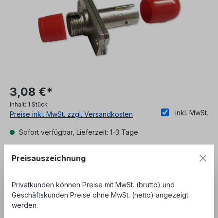
3,08 €*
Inhalt:
1 Stück
inkl. MwSt.
Preise inkl. MwSt. zzgl. Versandkosten
Sofort verfügbar, Lieferzeit: 1-3 Tage
Preisauszeichnung
Unser Angebot richtet sich ausschließlich an
Geschäftskunden, Behörden und öffentliche
Einrichtungen. Kein Verkauf an private
Privatkunden können Preise mit MwSt. (brutto) und
Endverbraucher.
Geschäftskunden Preise ohne MwSt. (netto) angezeigt
werden.
Produkt Anzahl: Gib den gewünschten We
In den Warenkorb