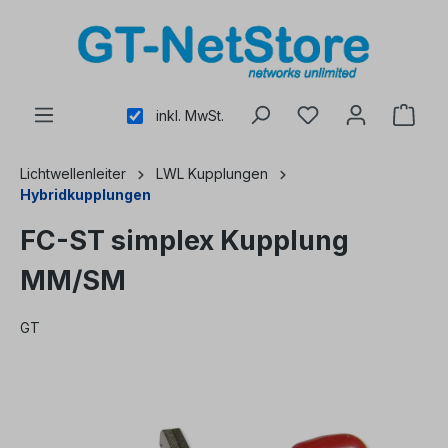
alt springen
inkl. MwSt.
Lichtwellenleiter
LWL Kupplungen
Hybridkupplungen
FC-ST simplex Kupplung
MM/SM
GT
Bildergalerie überspringen