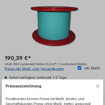
190,39 €*
Inhalt:
800 Laufende(r) Meter
(0,24 €* / 1 Laufende(r) Meter)
inkl. MwSt.
Preise inkl. MwSt. zzgl. Versandkosten
Sofort verfügbar, Lieferzeit: 1-3 Tage
Preisauszeichnung
Unser Angebot richtet sich ausschließlich an
Geschäftskunden, Behörden und öffentliche
Privatkunden können Preise mit MwSt. (brutto) und
Einrichtungen. Kein Verkauf an private
Geschäftskunden Preise ohne MwSt. (netto) angezeigt
Endverbraucher.