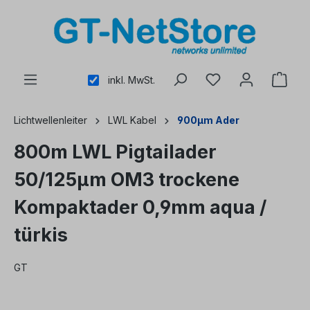
alt springen
inkl. MwSt.
Lichtwellenleiter
LWL Kabel
900µm Ader
800m LWL Pigtailader
50/125µm OM3 trockene
Kompaktader 0,9mm aqua /
türkis
GT
Bildergalerie überspringen