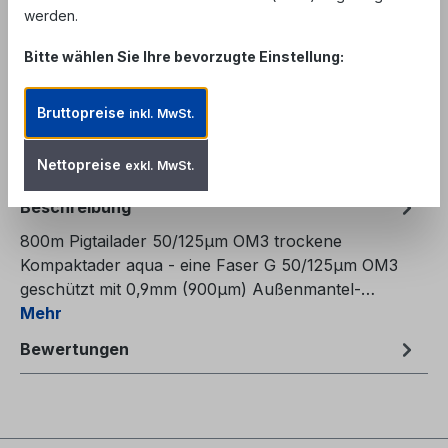
werden.
Produkt Anzahl: Gib den gewünschten We
In den Warenkorb
Bitte wählen Sie Ihre bevorzugte Einstellung:
Zum Merkzettel hinzufügen
Bruttopreise
inkl. MwSt.
Produktnummer:
FCA-V53AQ
Nettopreise
exkl. MwSt.
Beschreibung
800m Pigtailader 50/125µm OM3 trockene
Kompaktader aqua - eine Faser G 50/125µm OM3
geschützt mit 0,9mm (900µm) Außenmantel-…
Mehr
Bewertungen