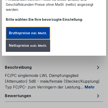
Unser Angebot richtet sich ausschließlich an
Geschäftskunden Preise ohne MwSt. (netto) angezeigt
Geschäftskunden, Behörden und öffentliche
werden.
Einrichtungen. Kein Verkauf an private
Endverbraucher.
Bitte wählen Sie Ihre bevorzugte Einstellung:
Produkt Anzahl: Gib den gewünschten We
In den Warenkorb
Bruttopreise
inkl. MwSt.
Zum Merkzettel hinzufügen
Nettopreise
exkl. MwSt.
Produktnummer:
FAT-FCMF-5
Beschreibung
FC/PC singlemode LWL Dämpfungsglied
(Attenuator) 5dB - male/female (Stecker/Kupplung)
Typ FC/PC- zum Verringern der Leistung…
Mehr
Bewertungen