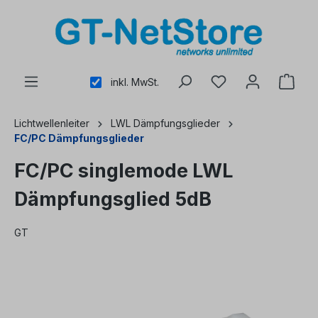
alt springen
inkl. MwSt.
Lichtwellenleiter
LWL Dämpfungsglieder
FC/PC Dämpfungsglieder
FC/PC singlemode LWL
Dämpfungsglied 5dB
GT
Bildergalerie überspringen