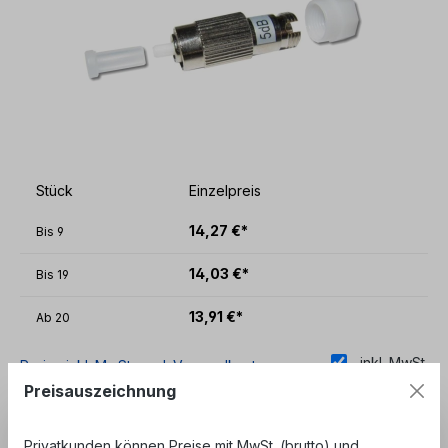
Stück
Einzelpreis
14,27 €*
Bis
9
14,03 €*
Bis
19
13,91 €*
Ab
20
inkl. MwSt.
Preise inkl. MwSt. zzgl. Versandkosten
Preisauszeichnung
Sofort verfügbar, Lieferzeit: 1-3 Tage
Privatkunden können Preise mit MwSt. (brutto) und