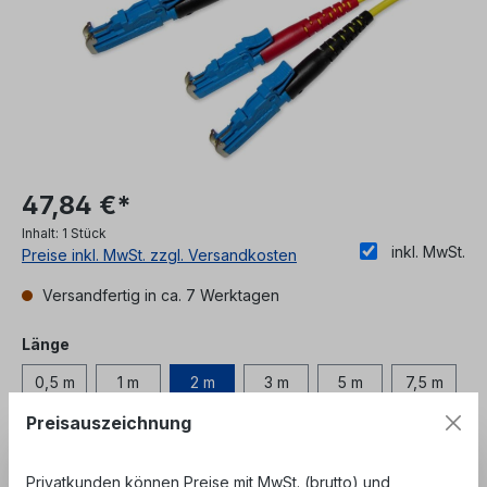
47,84 €*
Inhalt:
1 Stück
inkl. MwSt.
Preise inkl. MwSt. zzgl. Versandkosten
Versandfertig in ca. 7 Werktagen
auswählen
Länge
0,5 m
1 m
2 m
3 m
5 m
7,5 m
Preisauszeichnung
10 m
15 m
20 m
25 m
30 m
50 m
Privatkunden können Preise mit MwSt. (brutto) und