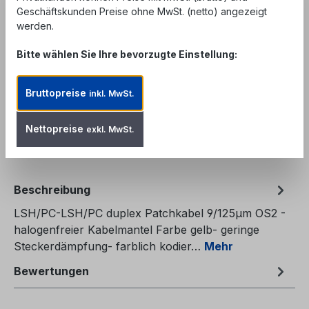
Unser Angebot richtet sich ausschließlich an
Geschäftskunden Preise ohne MwSt. (netto) angezeigt
Geschäftskunden, Behörden und öffentliche
werden.
Einrichtungen. Kein Verkauf an private
Endverbraucher.
Bitte wählen Sie Ihre bevorzugte Einstellung:
Produkt Anzahl: Gib den gewünschten We
In den Warenkorb
Bruttopreise
inkl. MwSt.
Zum Merkzettel hinzufügen
Nettopreise
exkl. MwSt.
Produktnummer:
FPC-E2E2D92-2
Beschreibung
LSH/PC-LSH/PC duplex Patchkabel 9/125µm OS2 -
halogenfreier Kabelmantel Farbe gelb- geringe
Steckerdämpfung- farblich kodier…
Mehr
Bewertungen