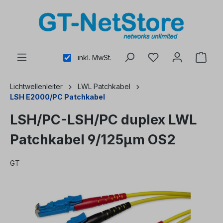
alt springen
inkl. MwSt.
Lichtwellenleiter
LWL Patchkabel
LSH E2000/PC Patchkabel
LSH/PC-LSH/PC duplex LWL
Patchkabel 9/125µm OS2
GT
Bildergalerie überspringen