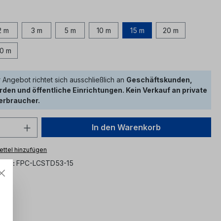
hlen
2 m
3 m
5 m
10 m
15 m
20 m
0 m
 Angebot richtet sich ausschließlich an
Geschäftskunden,
den und öffentliche Einrichtungen. Kein Verkauf an private
erbraucher.
 Anzahl: Gib den gewünschten Wert ein 
In den Warenkorb
ttel hinzufügen
mer:
FPC-LCSTD53-15