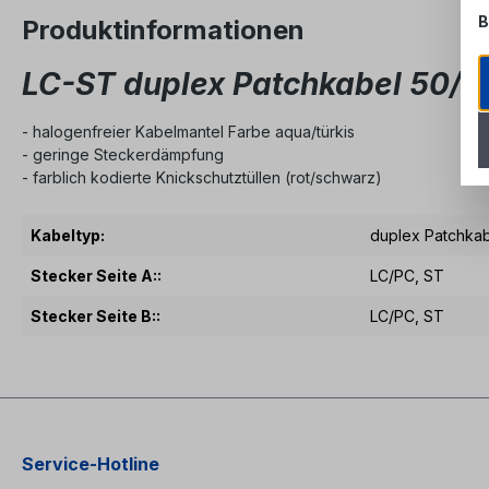
B
Produktinformationen
LC-ST duplex Patchkabel 50/
- halogenfreier Kabelmantel Farbe aqua/türkis
- geringe Steckerdämpfung
- farblich kodierte Knickschutztüllen (rot/schwarz)
Kabeltyp:
duplex Patchka
Stecker Seite A::
LC/PC
, ST
Stecker Seite B::
LC/PC
, ST
Service-Hotline