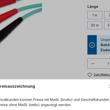
auswä
Länge
1 m
30 m
5
Unser
Behör
Endv
Produkt
Zum Merkze
Produktnum
reisauszeichnung
rivatkunden können Preise mit MwSt. (brutto) und Geschäftskunden
reise ohne MwSt. (netto) angezeigt werden.