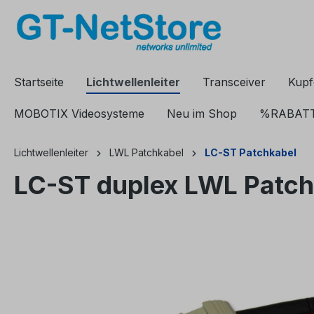
springen
Zur Hauptnavigation springen
Startseite
Lichtwellenleiter
Transceiver
Kupf
MOBOTIX Videosysteme
Neu im Shop
%RABAT
Lichtwellenleiter
LWL Patchkabel
LC-ST Patchkabel
LC-ST duplex LWL Patc
Bildergalerie überspringen