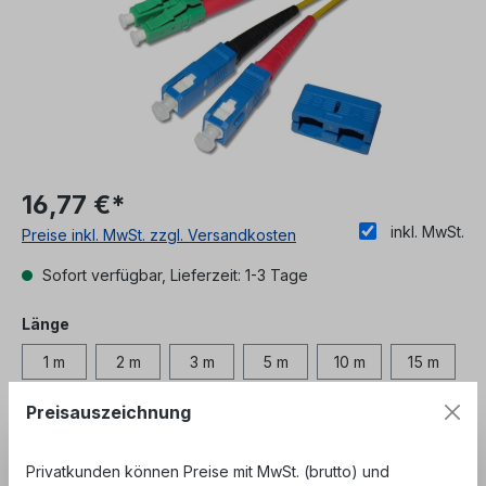
16,77 €*
inkl. MwSt.
Preise inkl. MwSt. zzgl. Versandkosten
Sofort verfügbar, Lieferzeit: 1-3 Tage
auswählen
Länge
1 m
2 m
3 m
5 m
10 m
15 m
20 m
25 m
30 m
Preisauszeichnung
Unser Angebot richtet sich ausschließlich an
Privatkunden können Preise mit MwSt. (brutto) und