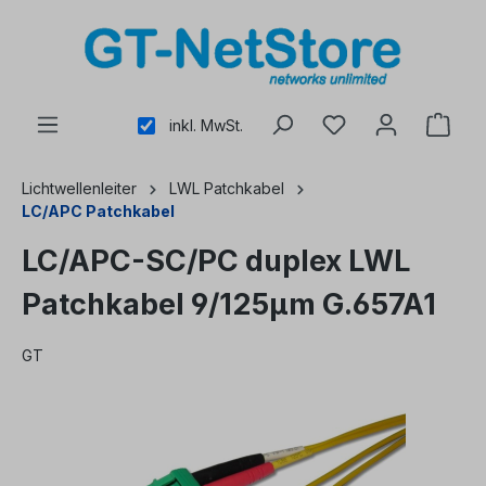
alt springen
inkl. MwSt.
Lichtwellenleiter
LWL Patchkabel
LC/APC Patchkabel
LC/APC-SC/PC duplex LWL
Patchkabel 9/125µm G.657A1
GT
Bildergalerie überspringen