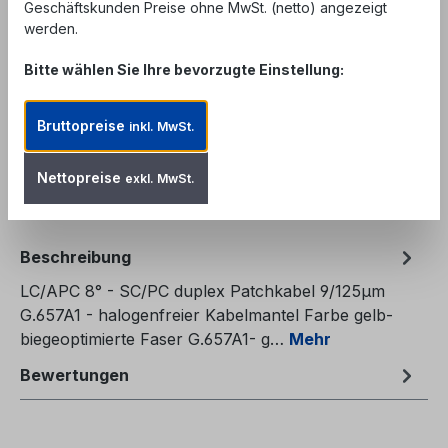
Geschäftskunden, Behörden und öffentliche
Geschäftskunden Preise ohne MwSt. (netto) angezeigt
Einrichtungen. Kein Verkauf an private
werden.
Endverbraucher.
Bitte wählen Sie Ihre bevorzugte Einstellung:
Produkt Anzahl: Gib den gewünschten We
In den Warenkorb
Bruttopreise
inkl. MwSt.
Zum Merkzettel hinzufügen
Produktnummer:
FPC-LASCD9A1-20
Nettopreise
exkl. MwSt.
Beschreibung
LC/APC 8° - SC/PC duplex Patchkabel 9/125µm
G.657A1 - halogenfreier Kabelmantel Farbe gelb-
biegeoptimierte Faser G.657A1- g…
Mehr
Bewertungen