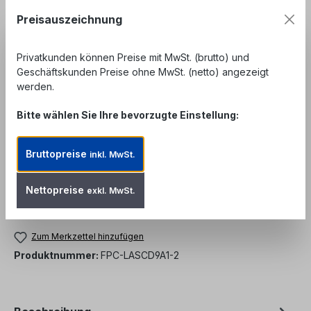
Preisauszeichnung
auswählen
Länge
1 m
2 m
3 m
5 m
10 m
15 m
Privatkunden können Preise mit MwSt. (brutto) und
Geschäftskunden Preise ohne MwSt. (netto) angezeigt
20 m
25 m
30 m
werden.
Bitte wählen Sie Ihre bevorzugte Einstellung:
Unser Angebot richtet sich ausschließlich an
Geschäftskunden, Behörden und öffentliche
Einrichtungen. Kein Verkauf an private
Bruttopreise
inkl. MwSt.
Endverbraucher.
Nettopreise
exkl. MwSt.
Produkt Anzahl: Gib den gewünschten We
In den Warenkorb
Zum Merkzettel hinzufügen
Produktnummer:
FPC-LASCD9A1-2