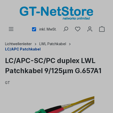
alt springen
inkl. MwSt.
Lichtwellenleiter
LWL Patchkabel
LC/APC Patchkabel
LC/APC-SC/PC duplex LWL
Patchkabel 9/125µm G.657A1
GT
Bildergalerie überspringen