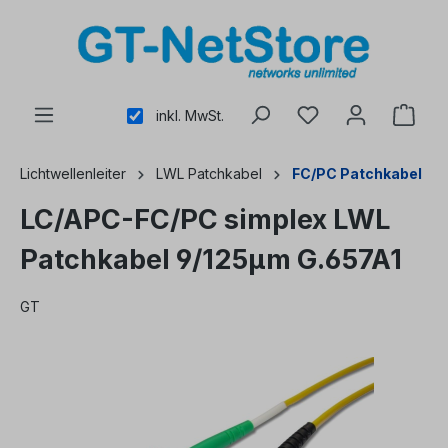
alt springen
inkl. MwSt.
Lichtwellenleiter
LWL Patchkabel
FC/PC Patchkabel
LC/APC-FC/PC simplex LWL
Patchkabel 9/125µm G.657A1
GT
Bildergalerie überspringen