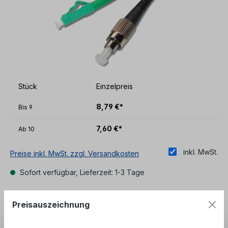
Stück
Einzelpreis
8,79 €*
Bis
9
7,60 €*
Ab
10
inkl. MwSt.
Preise inkl. MwSt. zzgl. Versandkosten
Sofort verfügbar, Lieferzeit: 1-3 Tage
auswählen
Länge
Preisauszeichnung
1 m
2 m
3 m
5 m
10 m