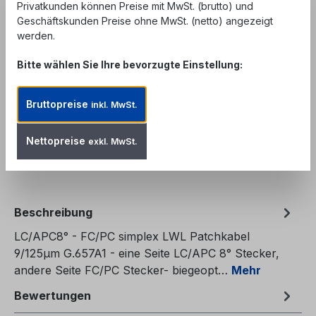
Privatkunden können Preise mit MwSt. (brutto) und
Geschäftskunden Preise ohne MwSt. (netto) angezeigt
Unser Angebot richtet sich ausschließlich an
werden.
Geschäftskunden, Behörden und öffentliche
Einrichtungen. Kein Verkauf an private
Bitte wählen Sie Ihre bevorzugte Einstellung:
Endverbraucher.
Produkt Anzahl: Gib den gewünschten We
In den Warenkorb
Bruttopreise
inkl. MwSt.
Zum Merkzettel hinzufügen
Nettopreise
exkl. MwSt.
Produktnummer:
FPC-LAFCS9A1-1
Beschreibung
LC/APC8° - FC/PC simplex LWL Patchkabel
9/125µm G.657A1 - eine Seite LC/APC 8° Stecker,
andere Seite FC/PC Stecker- biegeopt…
Mehr
Bewertungen