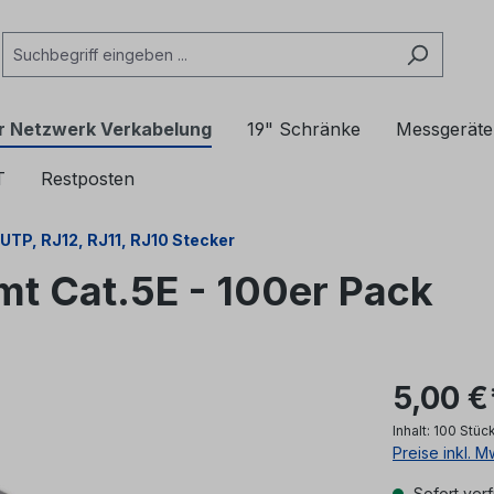
r Netzwerk Verkabelung
19" Schränke
Messgeräte
T
Restposten
UTP, RJ12, RJ11, RJ10 Stecker
mt Cat.5E - 100er Pack
5,00 €
Inhalt:
100 Stüc
Preise inkl. 
Sofort verf