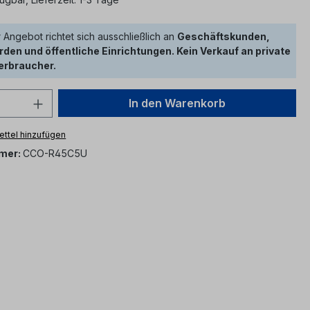
 Angebot richtet sich ausschließlich an
Geschäftskunden,
den und öffentliche Einrichtungen. Kein Verkauf an private
erbraucher.
 Anzahl: Gib den gewünschten Wert ein 
In den Warenkorb
ttel hinzufügen
mer:
CCO-R45C5U