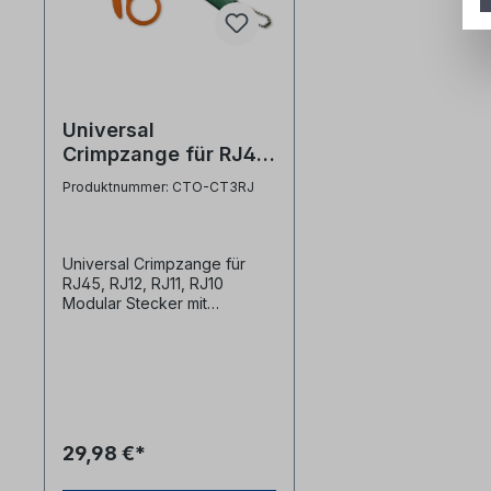
Universal
Crimpzange für RJ45,
RJ12, RJ11, RJ10
Produktnummer: CTO-CT3RJ
Modular Stecker mit
Multifunktion
Universal Crimpzange für
RJ45, RJ12, RJ11, RJ10
Modular Stecker mit
Multifunktion - zum
Schneiden, Absetzen und
Krimpen- für 4, 6 oder 8
polige Modularstecker RJ11,
RJ12, RJ45- inkl. Zugabe:
Anlege- und
Absetzwerkzeug
29,98 €*