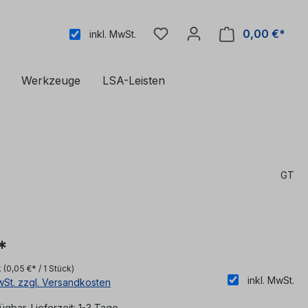
0,00 €*
inkl. MwSt.
Werkzeuge
LSA-Leisten
GT
*
k
(0,05 €* / 1 Stück)
inkl. MwSt.
MwSt. zzgl. Versandkosten
ügbar, Lieferzeit: 1-3 Tage