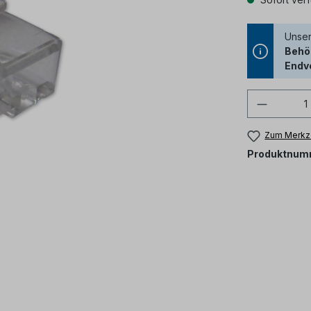
Unser
Behör
Endv
Produkt
Zum Merkze
Produktnum