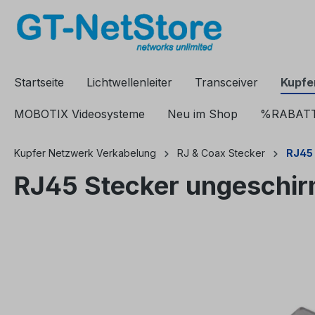
springen
Zur Hauptnavigation springen
Startseite
Lichtwellenleiter
Transceiver
Kupfe
MOBOTIX Videosysteme
Neu im Shop
%RABAT
Kupfer Netzwerk Verkabelung
RJ & Coax Stecker
RJ45 
RJ45 Stecker ungeschir
Bildergalerie überspringen