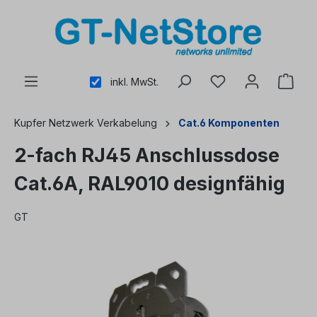
alt springen
inkl. MwSt.
Kupfer Netzwerk Verkabelung
Cat.6 Komponenten
2-fach RJ45 Anschlussdose
Cat.6A, RAL9010 designfähig
GT
Bildergalerie überspringen