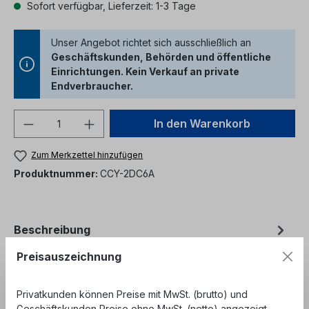
Sofort verfügbar, Lieferzeit: 1-3 Tage
Unser Angebot richtet sich ausschließlich an
Geschäftskunden, Behörden und öffentliche
Einrichtungen. Kein Verkauf an private
Endverbraucher.
Produkt Anzahl: Gib den gewünschten We
In den Warenkorb
Zum Merkzettel hinzufügen
Produktnummer:
CCY-2DC6A
Beschreibung
2xRJ45 Cat.6A Dose für Kanaleinbau designfähig -
Preisauszeichnung
geschirmt RJ45- LSA Anschlusstechnik- Farbe
RAL9010 reinweiss
Mehr
Privatkunden können Preise mit MwSt. (brutto) und
Geschäftskunden Preise ohne MwSt. (netto) angezeigt