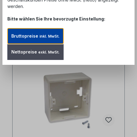
Bewertungen
werden.
Bitte wählen Sie Ihre bevorzugte Einstellung:
Bruttopreise
inkl. MwSt.
Produktgalerie überspringen
Accessory Items
Nettopreise
exkl. MwSt.