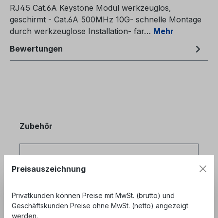
RJ45 Cat.6A Keystone Modul werkzeuglos,
geschirmt - Cat.6A 500MHz 10G- schnelle Montage
durch werkzeuglose Installation- far…
Mehr
Bewertungen
Produktgalerie überspringen
Zubehör
Preisauszeichnung
Privatkunden können Preise mit MwSt. (brutto) und
Geschäftskunden Preise ohne MwSt. (netto) angezeigt
werden.