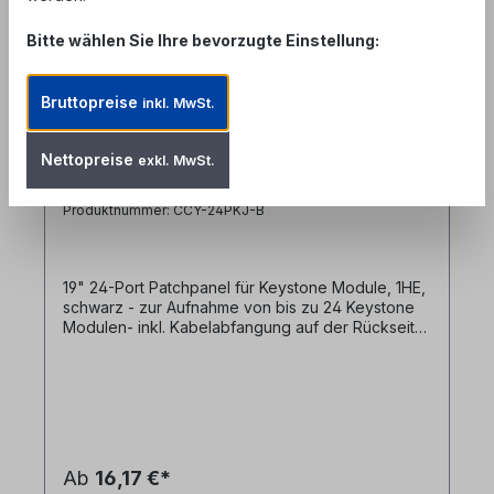
Bitte wählen Sie Ihre bevorzugte Einstellung:
Bruttopreise
inkl. MwSt.
19" 24-Port Modular Patchpanel für
Nettopreise
exkl. MwSt.
Keystone Module, 1HE, schwarz
Produktnummer: CCY-24PKJ-B
19" 24-Port Patchpanel für Keystone Module, 1HE,
schwarz - zur Aufnahme von bis zu 24 Keystone
Modulen- inkl. Kabelabfangung auf der Rückseite
Ab
16,17 €*