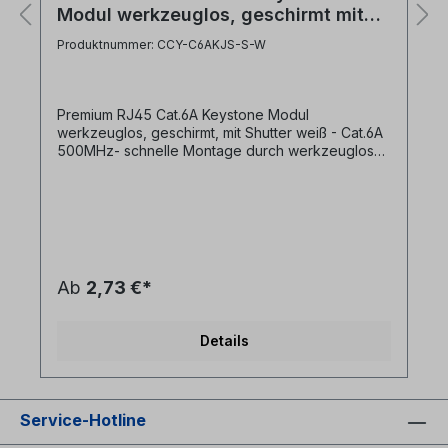
Modul werkzeuglos, geschirmt mit
Shutter weiß
Produktnummer: CCY-C6AKJS-S-W
Premium RJ45 Cat.6A Keystone Modul
werkzeuglos, geschirmt, mit Shutter weiß - Cat.6A
500MHz- schnelle Montage durch werkzeuglose
Installation- Shutter als integrierter Staubschutz für
ungepatchte Ports- farbcodierter Organizer- RJ45
Buchse im Keystone Format- geeignet für Kabel
mit Leiterdurchmesser 22AWG-24AWG Das
passende Cat.7 Verlegekabel finden Sie hier im
Shop.- passt in GT-NetStore Keystone Patchpanel
und Anschlussdosen
Ab
2,73 €*
Details
Service-Hotline