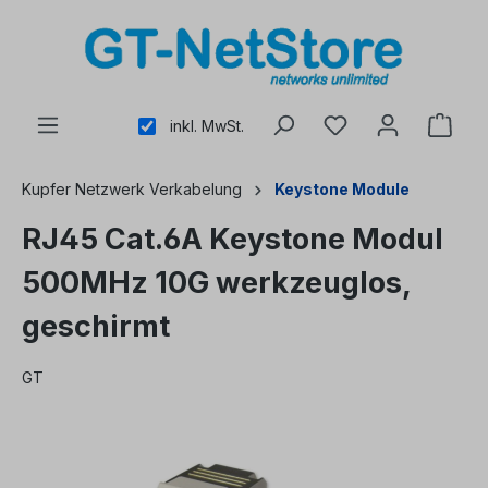
alt springen
inkl. MwSt.
Kupfer Netzwerk Verkabelung
Keystone Module
RJ45 Cat.6A Keystone Modul
500MHz 10G werkzeuglos,
geschirmt
GT
Bildergalerie überspringen