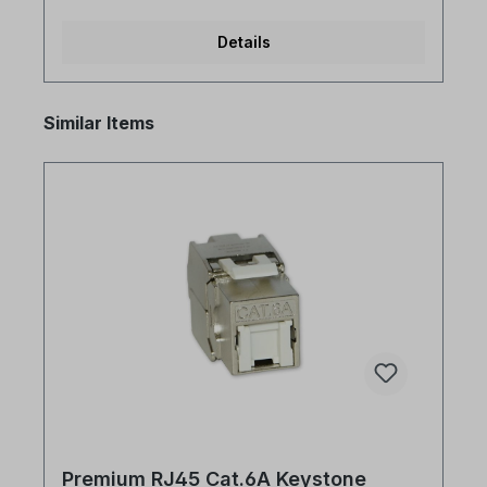
Details
Produktgalerie überspringen
Similar Items
Premium RJ45 Cat.6A Keystone