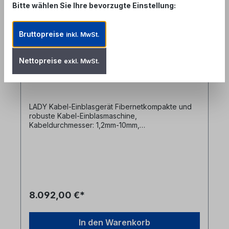
Bitte wählen Sie Ihre bevorzugte Einstellung:
Bruttopreise
inkl. MwSt.
LADY Einblasgerät für 1,2mm-10mm
Kabel Fibernet
Nettopreise
exkl. MwSt.
Produktnummer: FBM-FT-LADY
LADY Kabel-Einblasgerät Fibernetkompakte und
robuste Kabel-Einblasmaschine,
Kabeldurchmesser: 1,2mm-10mm,
Rohrdurchmesser 5mm-16mmkonzipiert für den
Betrieb mit Elektromotor (optional, Antriebseinheit
mit Schnellanschluss) oder Akkuschrauber
(Sechskanteinsatz 10mm)Multifunktionsdisplay
(Anzeige: Kabelverlegegeschwindigkeit,
Luftdruck, zurückgelegte Strecke,
Akkustand)Riemenabstand je nach
8.092,00 €*
Kabeldurchmesser einstellbardoppelte
Antriebsriemen vermeiden Kabelschäden und
sorgen für eine effektive
In den Warenkorb
TraktionSchnellkupplungsanschluss (universell)