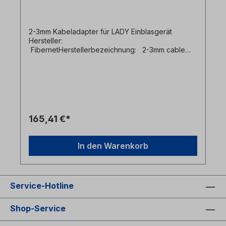
2-3mm Kabeladapter für LADY Einblasgerät
Hersteller:
FibernetHerstellerbezeichnung: 2-3mm cable
adapter for LADY Cable Jetting
MachineHerstellernr: SFL2ADC0203
165,41 €*
In den Warenkorb
Service-Hotline
Shop-Service