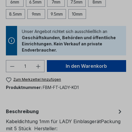
6mm
6.5mm
7mm
7.5mm
8mm
8.5mm
9mm
9.5mm
10mm
Unser Angebot richtet sich ausschließlich an
Geschäftskunden, Behörden und öffentliche
Einrichtungen. Kein Verkauf an private
Endverbraucher.
Produkt Anzahl: Gib den gewünschten We
In den Warenkorb
Zum Merkzettel hinzufügen
Produktnummer:
FBM-FT-LADY-KD1
Beschreibung
Kabeldichtung 1mm für LADY EinblasgerätPackung
mit 5 Stück Hersteller: