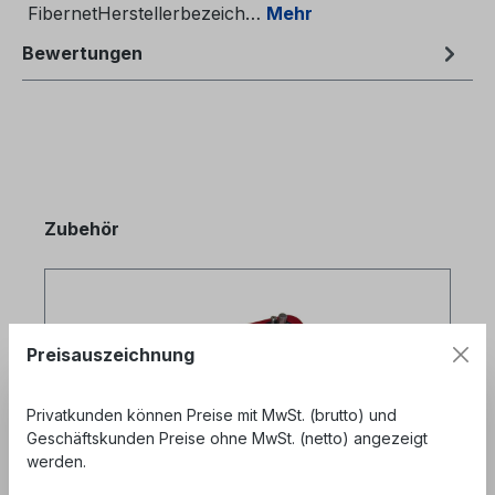
FibernetHerstellerbezeich…
Mehr
Bewertungen
Produktgalerie überspringen
Zubehör
Preisauszeichnung
Privatkunden können Preise mit MwSt. (brutto) und
Geschäftskunden Preise ohne MwSt. (netto) angezeigt
werden.