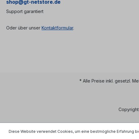
shop@gt-netstore.de
Produktvideo: Hersteller
Ripley /
Support garantiert
Miller® Herstellerbezeichnun
g Flat Drop Cable
SlitterModell / Herstellernr.
Oder über unser
Kontaktformular
.
MB04-7000
* Alle Preise inkl. gesetzl. M
Copyright
Diese Website verwendet Cookies, um eine bestmögliche Erfahrung bi