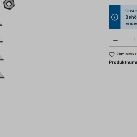
Unser
Behör
Endv
Produkt
Zum Merkze
Produktnum