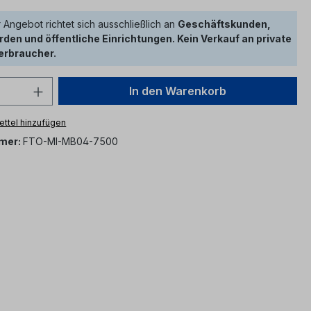
 Angebot richtet sich ausschließlich an
Geschäftskunden,
den und öffentliche Einrichtungen. Kein Verkauf an private
erbraucher.
 Anzahl: Gib den gewünschten Wert ein 
In den Warenkorb
ttel hinzufügen
mer:
FTO-MI-MB04-7500