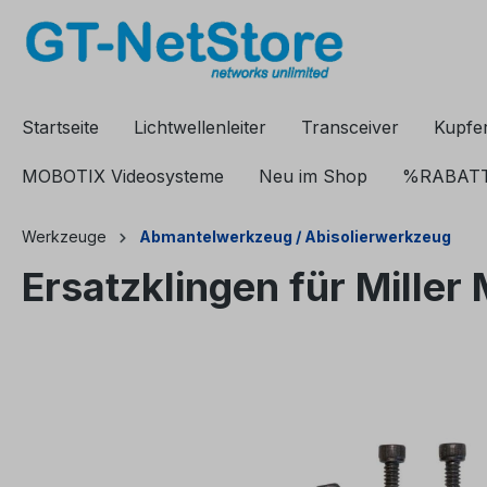
springen
Zur Hauptnavigation springen
Startseite
Lichtwellenleiter
Transceiver
Kupfe
MOBOTIX Videosysteme
Neu im Shop
%RABAT
Werkzeuge
Abmantelwerkzeug / Abisolierwerkzeug
Ersatzklingen für Mill
Bildergalerie überspringen