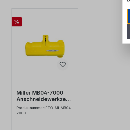
Produktgalerie überspringen
%
Miller MB04-7000
Anschneidewerkzeug
für flache Dropkabel
Produktnummer: FTO-MI-MB04-
7000